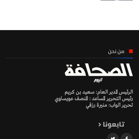
تونس الطقس
من نحن
الرئيس المدير العام: سعيد بن كريم
رئيس التحرير المساعد : المنصف عويساوي
تحرير الواب: منيرة رزقي
تابعونا