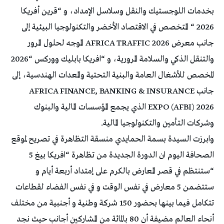
بخدمات اللوجستيك والنقل وسلاسل الإمداد، و “قرين أفريكا
2026 “ المتخصص في الاقتصاد الأخضر والتكنولوجيا البيئية إلى
جانب معرض AFRICA TRAFFIC 2026 الموجه لحلول المرور
والتنقل الذكي والسلامة المرورية، و “افريكا بابليك ووركس “2026
المخصص للأشغال العامة والبنية التحتية والمعدات الهندسية، إلى
جانب AFRICA FINANCE, BANKING & INSURANCE
EXPO (AFBI) 2026 الذي يجمع المؤسسات المالية والبنوك
وشركات التأمين والتكنولوجيا المالية.
وابرزت السيدة بسمة الحمايدي منسقة التظاهرة في تصريح لموقع
الصحافة اليوم ان الدورة الجديدة من تظاهرة “افريكا بيغ 5
“ستنتظم في قصر المعارض بالكرم على إمتداد أربعة أيام و
ستتضمن 5 معارض في نفس الوقت و في نفس الفضاء لقطاعات
تتكامل فيما بينها بحضور 150 شركة وطنية و أجنبية من مختلف
أنحاء العالم مضيفة أن 80 بالمائة من المشاركين أجانب حيث نجد