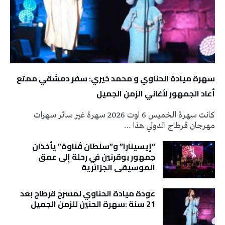
سهرة ميادة الحناوي و محمد خيري: سفر دمشقي ممتع
أعاد الجمهور لأغاني الزمن الجميل
كانت سهرة الخميس 6 اوت 2026 سهرة غير سائر سهرات
مهرجان قرطاج الدولي هذا …
“إيسينارا” و”سلطان ڤناوة” يأخذان
جمهور بوقرنين في رحلة إلى عمق
الموسيقى الجزائرية
عودة ميادة الحناوي لمسرح قرطاج بعد
21 سنة :سهرة الحنين للزمن الجميل