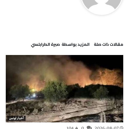
‫مقالات ذات صلة‬
‫‫المزيد بواسطة‬ ‬ صبرة الطرابلسي
أخبار تونس
104
0
2026-08-07