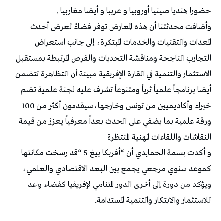
حضورا هنديا صينيا أوروبيا و عربيا و أيضا مغاربيا .
وأضافت محدثتنا أن هذه المعارض توفر فضاءً لعرض أحدث
المعدات والتقنيات والخدمات المبتكرة، إلى جانب استعراض
التجارب الناجحة ومناقشة التحديات والفرص المرتبطة بمستقبل
الاستثمار والتنمية في القارة الإفريقية مبينة أن التظاهرة تتضمن
أيضا برنامجاً علمياً ثرياً ومتنوعاً تشرف عليه لجنة علمية تضم
خبراء وأكاديميين من تونس وخارجها،سيقدمون أكثر من 100
ورقة علمية بما يضفي على الحدث بعداً معرفياً يعزز من قيمة
النقاشات واللقاءات المهنية المنتظرة
و أكدت بسمة الحمايدي أن “أفريكا بيغ 5 “قد رسخت مكانتها
كموعد سنوي مرجعي يجمع بين البعد الاقتصادي والعلمي،
ويؤكد من دورة إلى أخرى الدور المتنامي لإفريقيا كفضاء واعد
للاستثمار والابتكار والتنمية المستدامة.