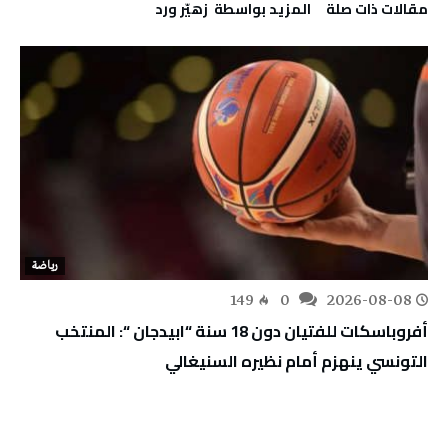
‫مقالات ذات صلة‬
‫‫المزيد بواسطة‬ ‬ زهيّر‭ ‬ورد
رياضة
149
0
2026-08-08
أفروباسكات للفتيان دون 18 سنة “ابيدجان “: المنتخب
التونسي ينهزم أمام نظيره السنيغالي