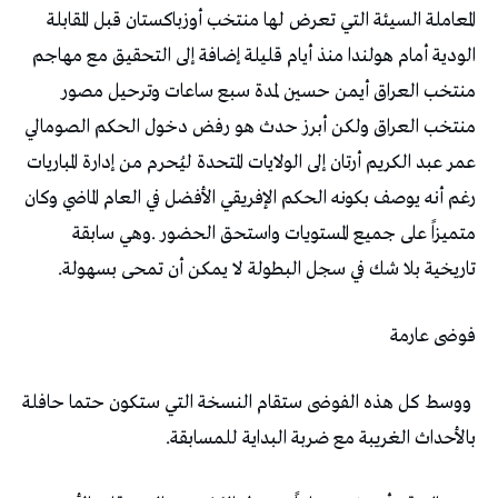
‬تاريخية‭ ‬بلا‭ ‬شك‭ ‬في‭ ‬سجل‭ ‬البطولة‭ ‬لا‭ ‬يمكن‭ ‬أن‭ ‬تمحى‭ ‬بسهولة‭.‬
فوضى‭ ‬عارمة
‬بالأحداث‭ ‬الغريبة‭ ‬مع‭ ‬ضربة‭ ‬البداية‭ ‬للمسابقة‭.‬