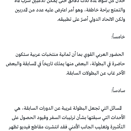
‬ولكن‭ ‬الاتحاد‭ ‬الدولي‭ ‬أصرّ‭ ‬على‭ ‬تطبيقه‭.‬
خامساً‭:‬
‬الآخر‭ ‬غاب‭ ‬عن‭ ‬البطولات‭ ‬السابقة‭.‬
سادساً‭:‬
‭