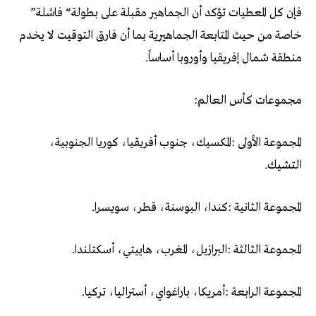
‬فإن‭ ‬كل‭ ‬المعطيات‭ ‬تؤكد‭ ‬أن‭ ‬الجماهير‭ ‬مقبلة‭ ‬على‭ ‬بطولة‭ “‬فاشلة‭”
‬منطقة‭ ‬شمال‭ ‬إفريقيا‭ ‬وأوروبا‭ ‬أساساً‭.‬
مجموعات‭ ‬كأس‭ ‬العالم‭:‬
‬التشيك‭.‬
المجموعة‭ ‬الثانية‭:‬‭ ‬كندا،‭ ‬البوسنة،‭ ‬قطر،‭ ‬سويسرا‭.‬
المجموعة‭ ‬الثالثة‭:‬‭ ‬البرازيل،‭ ‬المغرب،‭ ‬هاييتي،‭ ‬أسكتلندا‭.‬
المجموعة‭ ‬الرابعة‭: ‬أمريكا،‭ ‬باراغواي،‭ ‬أستراليا،‭ ‬تركيا‭.‬