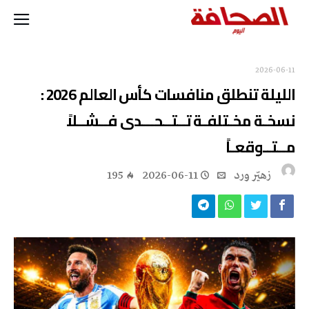
2026-06-11
الليلة‭ ‬تنطلق‭ ‬منافسات‭ ‬كأس‭ ‬العالم‭ ‬2026‭ ‬:
‬مــتــوقعـاً
زهيّر‭ ‬ورد
2026-06-11
195