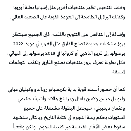
‬وكذلك‭ ‬البرازيل‭ ‬الطامحة‭ ‬إلى‭ ‬العودة‭ ‬القوية‭ ‬على‭ ‬الصعيد‭ ‬العالمي‭.‬
‬بروز‭ ‬منتخبات‭ ‬جديدة‭ ‬تصنع‭ ‬الفارق‭ ‬مثل‭ ‬المغرب‭ ‬في‭ ‬دورة‭ ‬2022،‭
‬المسبقة‭.‬