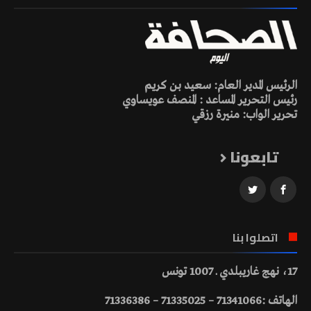
الرئيس المدير العام: سعيد بن كريم
رئيس التحرير المساعد : المنصف عويساوي
تحرير الواب: منيرة رزقي
تابعونا
اتصلوا بنا
17، نهج غاريبلدي ـ 1007 تونس
الهاتف :71341066 – 71335025 – 71336386