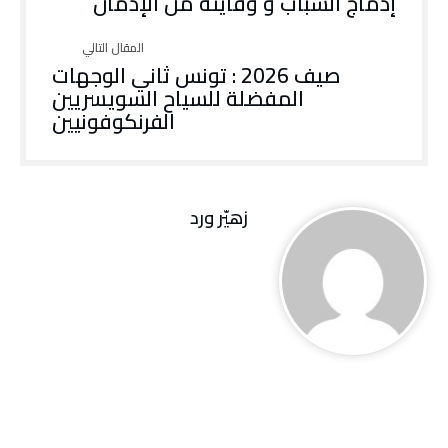
إدماج الشباب و وقايته من الإدمان
صيف 2026 : تونس ثاني الوجهات
المفضلة للسياح السويسريين
الفرنكوفونيين
زهيّر‭ ‬ورد