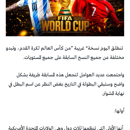
‭ ‬
‬مختلفة‭ ‬عن‭ ‬جميع‭ ‬النسخ‭ ‬السابقة‭ ‬على‭ ‬جميع‭ ‬المستويات‭.‬
‬نهاية‭ ‬المشوار‭.‬
أولها‭:‬