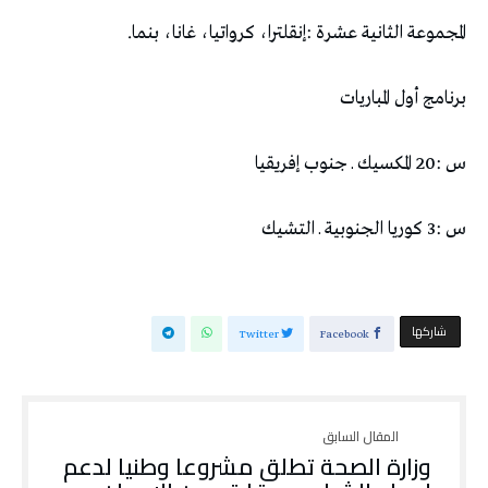
المجموعة‭ ‬الثانية‭ ‬عشرة‭:‬‭ ‬إنقلترا،‭ ‬كرواتيا،‭ ‬غانا،‭ ‬بنما‭.‬
برنامج‭ ‬أول‭ ‬المباريات
س‭ ‬20‭: ‬المكسيك‭ ‬ـ‭ ‬جنوب‭ ‬إفريقيا
س‭ ‬3‭: ‬كوريا‭ ‬الجنوبية‭ ‬ـ‭ ‬التشيك
‫‫ شاركها‬
Twitter
Facebook
وزارة الصحة تطلق مشروعا وطنيا لدعم