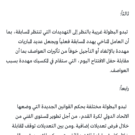
ثالثاً‭:‬
‬العواصف‭.‬
رابعاً‭:‬