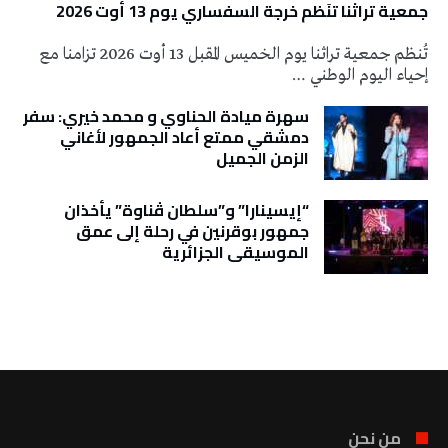
جمعية تراثنا تنَظم خرجة السفساري يوم 13 أوت 2026
تُنظم جمعية تراثنا يوم الخميس المقبل 13 أوت 2026 تزامنا مع
إحياء اليوم الوطني …
سهرة ميادة الحناوي و محمد خيري: سفر
دمشقي ممتع أعاد الجمهور لأغاني
الزمن الجميل
“إيسينارا” و”سلطان ڤناوة” يأخذان
جمهور بوقرنين في رحلة إلى عمق
الموسيقى الجزائرية
تونس الطقس
من نحن