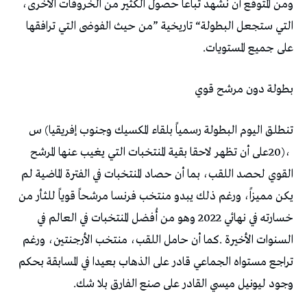
‬على‭ ‬جميع‭ ‬المستويات‭.‬
بطولة‭ ‬دون‭ ‬مرشح‭ ‬قوي
‬وجود‭ ‬ليونيل‭ ‬ميسي‭ ‬القادر‭ ‬على‭ ‬صنع‭ ‬الفارق‭ ‬بلا‭ ‬شك‭.‬