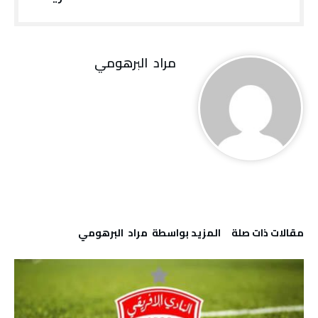
مراد‭ ‬ البرهومي
‫مقالات ذات صلة‬
‫‫المزيد بواسطة‬ ‬ مراد‭ ‬ البرهومي