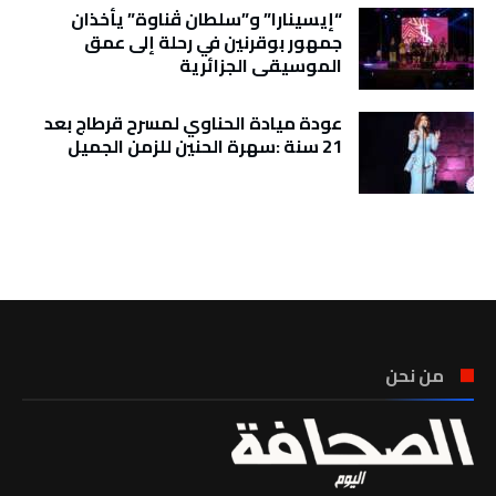
“إيسينارا” و”سلطان ڤناوة” يأخذان
جمهور بوقرنين في رحلة إلى عمق
الموسيقى الجزائرية
عودة ميادة الحناوي لمسرح قرطاج بعد
21 سنة :سهرة الحنين للزمن الجميل
تونس الطقس
من نحن