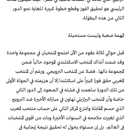
الرئيسي هو تحقيق الفوز وقطع خطوة كبيرة للغاية نحو الدور
الثاني من هذه البطولة.
المهمة صعبة وليست مستحيلة
قبل حوالي ثلاثة عقود من الآن اجتمع المنتخبان في مجموعة واحدة
وقد ضمت آنذاك المنتخب الاسكتلندي الموجود حالياً ضمن
المجموعة ذاتها، فضلا عن المنتخب النرويجي. ورغم أن المنتخب
المغربي حقق فوزا كبيراً على اسكتلندا إلا أن هزيمته في الجولة الأولى
من تلك الدورة ساهمت في فشله في الصعود إلى الدور الثاني
خاصة وأن المنتخب البرازيلي تهاون في مباراته الأخيرة ضد النرويج
الذي حسم المقابلة وانتزع المركز الثاني على حساب منتخب المغرب
الذي تغيرت ملامحه في السنوات الأخيرة وبات من اقوى المنتخبات
في العالم، بل إن مستواه يخول له تحقيق نتيجة إيجابية في