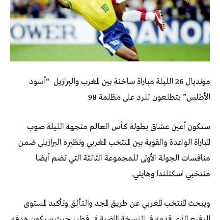
مونديال 26 الليلة مباراة ساخنة بين المغرب والبرازيل “أسود
الأطلس” يتطلعون للرد على مظلمة 98
ستكون أعين عشاق بطولة كأس العالم متجهة الليلة صوب
المباراة الواعدة والقوية بين المنتخب المغربي ونظيره البرازيلي ضمن
منافسات الجولة الأولى للمجموعة الثالثة التي تضم أيضا
منتخبي اسكتلندا وهايتي.
ويبحث المنتخب المغربي عن طريق المجد والتألق وتأكيد المستوى
الرفيع الذي قدمه في النسخة الماضية في قطر، حيث سيكون هدفه