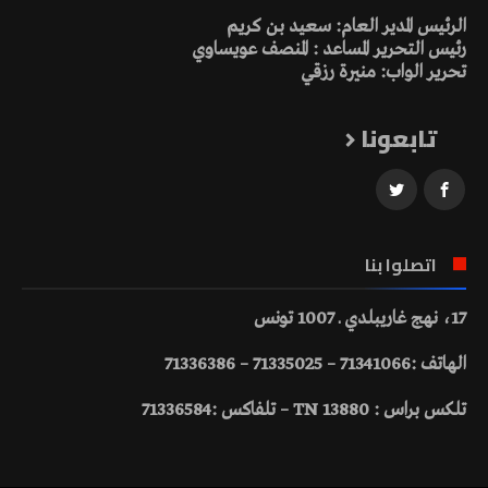
الرئيس المدير العام: سعيد بن كريم
رئيس التحرير المساعد : المنصف عويساوي
تحرير الواب: منيرة رزقي
تابعونا
اتصلوا بنا
17، نهج غاريبلدي ـ 1007 تونس
الهاتف :71341066 – 71335025 – 71336386
تلكس براس : 13880 TN – تلفاكس :71336584