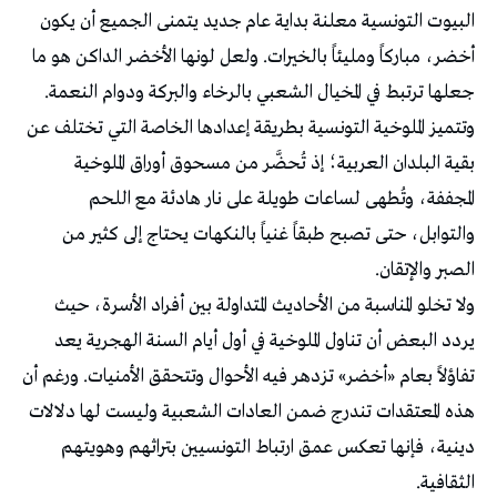
البيوت التونسية معلنة بداية عام جديد يتمنى الجميع أن يكون
أخضر، مباركاً ومليئاً بالخيرات. ولعل لونها الأخضر الداكن هو ما
جعلها ترتبط في المخيال الشعبي بالرخاء والبركة ودوام النعمة.
وتتميز الملوخية التونسية بطريقة إعدادها الخاصة التي تختلف عن
بقية البلدان العربية؛ إذ تُحضَّر من مسحوق أوراق الملوخية
المجففة، وتُطهى لساعات طويلة على نار هادئة مع اللحم
والتوابل، حتى تصبح طبقاً غنياً بالنكهات يحتاج إلى كثير من
الصبر والإتقان.
ولا تخلو المناسبة من الأحاديث المتداولة بين أفراد الأسرة، حيث
يردد البعض أن تناول الملوخية في أول أيام السنة الهجرية يعد
تفاؤلاً بعام «أخضر» تزدهر فيه الأحوال وتتحقق الأمنيات. ورغم أن
هذه المعتقدات تندرج ضمن العادات الشعبية وليست لها دلالات
دينية، فإنها تعكس عمق ارتباط التونسيين بتراثهم وهويتهم
الثقافية.