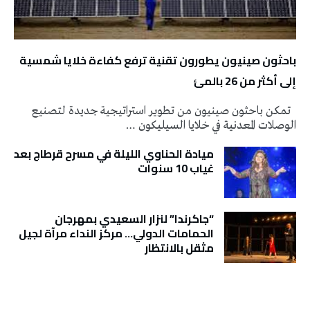
باحثون صينيون يطورون تقنية ترفع كفاءة خلايا شمسية
إلى أكثر من 26 بالمئ
تمكن باحثون صينيون من تطوير استراتيجية جديدة لتصنيع
الوصلات المعدنية في خلايا السيليكون …
ميادة الحناوي الليلة في مسرح قرطاج بعد
غياب 10 سنوات
“جاكرندا” لنزار السعيدي بمهرجان
الحمامات الدولي… مركز النداء مرآة لجيل
مثقل بالانتظار
تونس الطقس