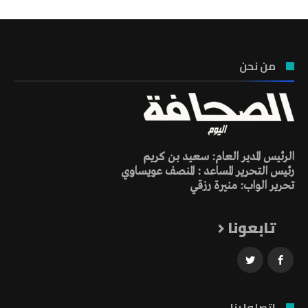
من نحن
الرئيس المدير العام: سعيد بن كريم
رئيس التحرير المساعد : المنصف عويساوي
تحرير الواب: منيرة رزقي
تابعونا
اتصلوا بنا