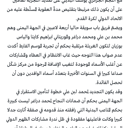
مع النجم الجزائري يوسف البلايلي على تمديد التجربة لعامين
على أن يكون ذلك مرتبطا بتقليص مدةّ العقوبة المسلّطة عليه من
الاتحاد الدولي لكرة القدم.
ويضمّ فريق باب سويقة حاليا أربعة لاعبين في الجهة اليمنى وهم
محمد بن علي ومحمد دراغر والموريتاني ابراهيم كايتا والياس
بوزيان لتكون الغربلة مرتقبة بحكم أن تجربة الموسم الفارط أكدت
عدم صواب هذا التوجه حيث غاب الانتظام في العطاء والمشاركات
عن أغلب الأسماء الموجودة لتغيب الإضافة المرجوة من مركز شكّل
صداعا كبيرا في السنوات الأخيرة بتعدّد أسماء الوافدين دون أن
تحصل الفائدة.
وقد يكون التجديد لمحمد لبن علي خطوة لتأمين الاستقرار في
الجهة اليمنى بحكم أن ضمانات النجاح لمحمد دراغر ليست كبيرة
بحكم المتاعب البدنية التي رافقته منذ قدومه في صفقة أثارت جدلا
كبيرا وكانت فاعليتها مفقودة في ظل ندرة مشاركات الظهير الدولي