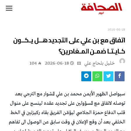
2026-06-18
اتفاق مع بن علي على التجديد هــل يـكــون
كـايـتـا ضمـن المـغادرين؟
خليل‭ ‬بلحاج‭ ‬علي
2026-06-18
104
سيواصل الظهير الأيمن محمد بن علي المشوار مع الترجي بعد
توصله لاتفاق مع المسؤولين على تجديد عقده لينسج على منوال
قلب الدفاع حمزة الجلاصي ليؤمّن الفريق بقاء ركيزتين في الخط
الخلفي بعد أن وقع الإعلان في وقت سابق عن الوصول الى تفاهم