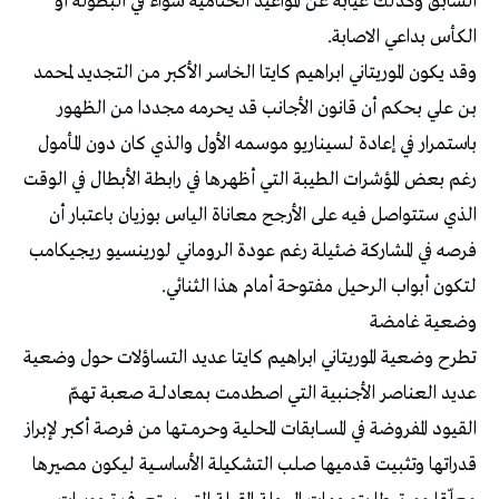
السابق وكذلك غيابه عن المواعيد الختامية سواء في البطولة أو
الكأس بداعي الاصابة.
وقد يكون الموريتاني ابراهيم كايتا الخاسر الأكبر من التجديد لمحمد
بن علي بحكم أن قانون الأجانب قد يحرمه مجددا من الظهور
باستمرار في إعادة لسيناريو موسمه الأول والذي كان دون المأمول
رغم بعض المؤشرات الطيبة التي أظهرها في رابطة الأبطال في الوقت
الذي ستتواصل فيه على الأرجح معاناة الياس بوزيان باعتبار أن
فرصه في المشاركة ضئيلة رغم عودة الروماني لورينسيو ريجيكامب
لتكون أبواب الرحيل مفتوحة أمام هذا الثنائي.
وضعية غامضة
تطرح وضعية الموريتاني ابراهيم كايتا عديد التساؤلات حول وضعية
عديد العناصر الأجنبية التي اصطدمت بمعادلـــة صعبة تهمّ
القيود المفروضة في المســـابقات المحلية وحرمـــتها من فرصة أكبر لإبراز
قدراتها وتثبيت قدميها صـلب التشكيلة الأساســـية ليكون مصيرها