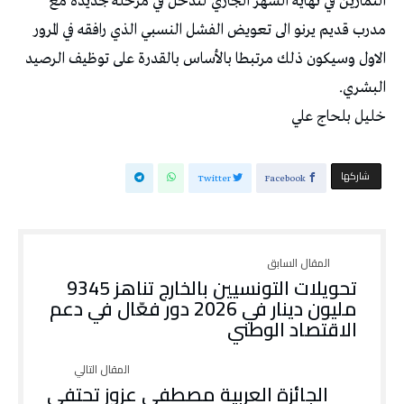
التمارين في نهاية الشهر الجاري لتدخل في مرحلة جديدة مع
مدرب قديم يرنو الى تعويض الفشل النسبي الذي رافقه في المرور
الاول وسيكون ذلك مرتبطا بالأساس بالقدرة على توظيف الرصيد
البشري.
خليل بلحاج علي
‫‫ شاركها‬
Twitter
Facebook
تحويلات التونسيين بالخارج تناهز 9345
مليون دينار في 2026 دور فعّال في دعم
الاقتصاد الوطني
الجائزة العربية مصطفى عزوز تحتفي