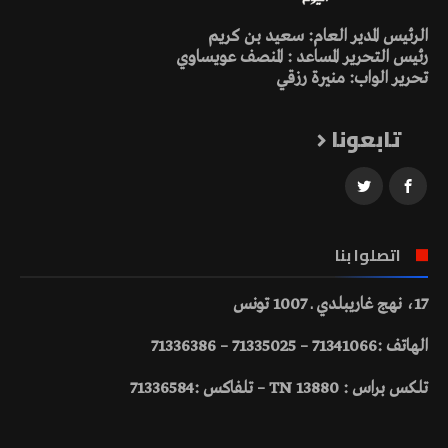
الرئيس المدير العام: سعيد بن كريم
رئيس التحرير المساعد : المنصف عويساوي
تحرير الواب: منيرة رزقي
تابعونا
اتصلوا بنا
17، نهج غاريبلدي ـ 1007 تونس
الهاتف :71341066 – 71335025 – 71336386
تلكس براس : 13880 TN – تلفاكس :71336584