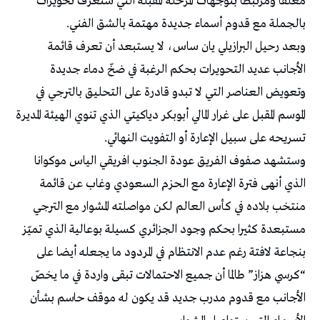
معلّقا ومرتبطا بتوجهات المرحلة المقبلة التي ستعرف تحويرات
بالجملة مع قدوم أسماء جديدة مهتمة بالشق الفني.
وبعد رحيل البرازيلي يان ساس، لا يستبعد أن تعرف قائمة
الأجانب عديد التحويرات بحكم الرغبة في ضخّ دماء جديدة
وتعويض العناصر التي لا تبدو قادرة على التحليق بالترجي في
الموسم المقبل على غرار المالي أبوبكر دياكيتي الذي تنوي الهيئة المديرة
تسريحه على سبيل الإعارة أو التفويت النهائي.
وستشهد صفوف الفريق عودة الجنوب افريقي الياس موكوانا
الذي أنهى فترة الإعارة مع الحزم السعودي وغاب عن قائمة
منتخب بلاده في كأس العالم لكن مواصلته المشوار مع الترجي
مستبعدة كثيرا بحكم وجود الجزائري كسيلة بوعالية الذي تميّز
بنجاعة لافتة رغم عدم الانتظام في المردود ما يجعله أيضا على
“كرسي هزاز” طالما أن جميع الاحتمالات تبقى واردة في ما يخصّ
الأجانب مع قدوم مدرب جديد قد يكون له موقف حاسم بشأن