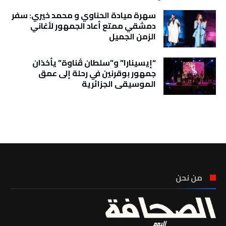
سهرة ميادة الحناوي و محمد خيري: سفر
دمشقي ممتع أعاد الجمهور لأغاني
الزمن الجميل
“إيسينارا” و”سلطان ڤناوة” يأخذان
جمهور بوقرنين في رحلة إلى عمق
الموسيقى الجزائرية
تونس الطقس
من نحن