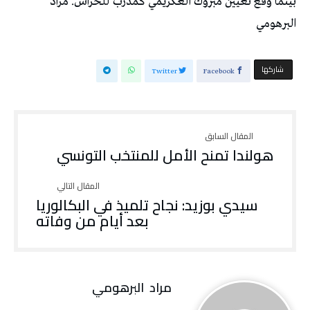
بينما وقع تعيين مبروك العكريمي كمدرب للحراس. مراد
البرهومي
‫‫ شاركها‬
Twitter
Facebook
هولندا تمنح الأمل للمنتخب التونسي
سيدي بوزيد: نجاح تلميذ في البكالوريا
بعد أيام من وفاته
مراد‭ ‬ البرهومي