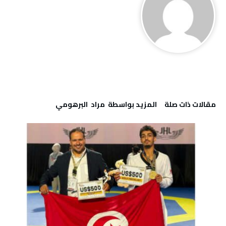
‫مقالات ذات صلة‬
‫‫المزيد بواسطة‬ ‬ مراد‭ ‬ البرهومي