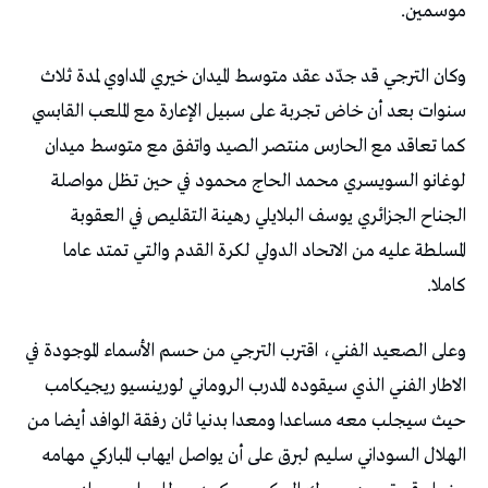
موسمين.
وكان الترجي قد جدّد عقد متوسط الميدان خيري المداوي لمدة ثلاث
سنوات بعد أن خاض تجربة على سبيل الإعارة مع الملعب القابسي
كما تعاقد مع الحارس منتصر الصيد واتفق مع متوسط ميدان
لوغانو السويسري محمد الحاج محمود في حين تظل مواصلة
الجناح الجزائري يوسف البلايلي رهينة التقليص في العقوبة
المسلطة عليه من الاتحاد الدولي لكرة القدم والتي تمتد عاما
كاملا.
وعلى الصعيد الفني، اقترب الترجي من حسم الأسماء الموجودة في
الاطار الفني الذي سيقوده المدرب الروماني لورينسيو ريجيكامب
حيث سيجلب معه مساعدا ومعدا بدنيا ثان رفقة الوافد أيضا من
الهلال السوداني سليم لبرق على أن يواصل ايهاب المباركي مهامه