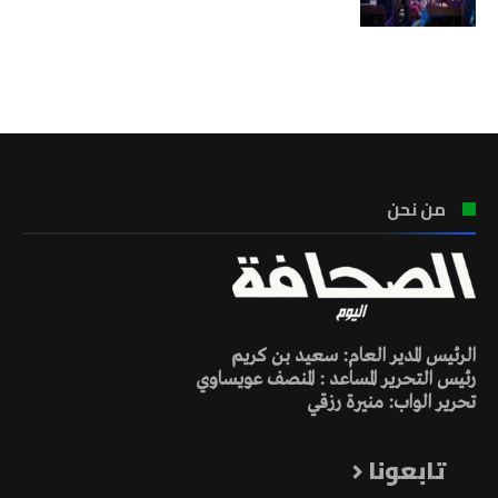
تونس الطقس
من نحن
الرئيس المدير العام: سعيد بن كريم
رئيس التحرير المساعد : المنصف عويساوي
تحرير الواب: منيرة رزقي
تابعونا