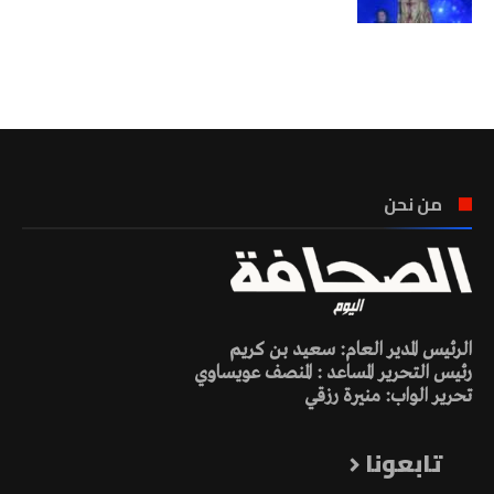
تونس الطقس
من نحن
الرئيس المدير العام: سعيد بن كريم
رئيس التحرير المساعد : المنصف عويساوي
تحرير الواب: منيرة رزقي
تابعونا