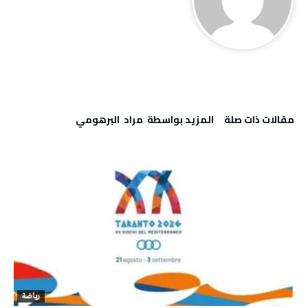
‫مقالات ذات صلة‬
‫‫المزيد بواسطة‬ ‬ مراد‭ ‬ البرهومي
رياضة