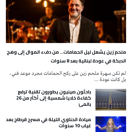
ملحم زين يشعل ليل الحمامات… من دفء الموال إلى وهج
الدبكة في عودة لبنانية بعد 8 سنوات
لم تكن سهرة ملحم زين على ركح الحمامات مجرد موعد فني،
بل كانت عودة …
باحثون صينيون يطورون تقنية ترفع
كفاءة خلايا شمسية إلى أكثر من 26
بالمئ
ميادة الحناوي الليلة في مسرح قرطاج بعد
غياب 10 سنوات