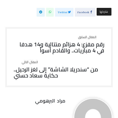
‫‫ شاركها‬
Twitter
Facebook
رقم مفزع: 4 هزائم متتالية و14 هدفا
في 4 مباريات.. والقادم أسوأ
من “سندريلا الشاشة” إلى لغز الرحيل..
حكاية سعاد حسني
مراد‭ ‬ البرهومي