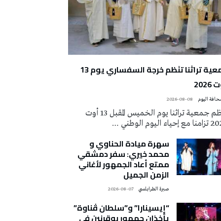
جمعية تراثنا تنَظم خرجة السفساري يوم 13
2026
2026-08-08
تُنظم جمعية تراثنا يوم الخميس المقبل 13 أوت
 إحياء اليوم الوطني …
سهرة ميادة الحناوي و
محمد خيري: سفر دمشقي
ممتع أعاد الجمهور لأغاني
الزمن الجميل
صبرة الطرابلسي
2026-08-07
“إيسينارا” و”سلطان ڤناوة”
يأخذان جمهور بوقرنين في