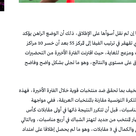
إن لم نقل أسوأها على الإطلاق، ذلك أن الوضع الراهن يؤكد
بما لا يدع أي مجال للشك أن المنتخب التونسي الذي تقهقر في ترتيب الفيفا إلى المركز 55 بعد أن خسر 10 مراكز
زعج للغاية، حيث اقترنت الفترة الأخيرة من التحضيرات
مسبوق على مستوى والنتائج، وهو ما تجلى بشكل واضح وفاضح
لمخيف بما تحقق ضد منتخبات قوية خلال الفترة الأخيرة، فهذه
للكرة التونسية مقارنة بالمنتخبات العريقة، ففي مواجهة
سبات، قبل أن تتكرر النتيجة ذاتها في أولى مقابلات كأس
ار المنتخب من جديد لتهتز الشباك في أربع مناسبات، وبالتالي
فإن حصيلة الأهداف المقبولة بلغت 14 هدفا بالتمام والكمال في 3 مقابلات، وهو ما لم يحصل إطلاقا على امتداد