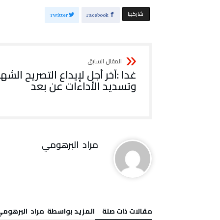
‫‫ شاركها‬
Twitter
Facebook
غدا :آخر أجل لإيداع التصريح الشه
وتسديد الأداءات عن بعد
مراد‭ ‬ البرهومي
‫مقالات ذات صلة‬
‫‫المزيد بواسطة‬ ‬ مراد‭ ‬ البرهومي