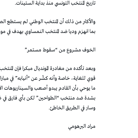
تاريخ المنتخب التونسي منذ بداية الستينات.
والأكثر من ذلك أن المنتخب الوطني لم يستطع الصم
بما انهزم وديا ضد المنتخب النمساوي بهدف في مو
الخوف مشروع من “سقوط مستمر”
وبعد تأكده من مغادرة المونديال مبكرا فإن المنتخ
قوي للغاية، خاصة وأنه كشّر عن “أنيابه” في مبار
ما يوحي بأن القادم يبدو أصعب والسيناريوهات ال
بشدة ضد منتخب “الطواحين” لكن بأي فارق في ظل ال
وسار في الطريق الخاطئ.
مراد البرهومي