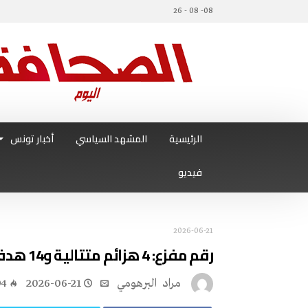
08- 08 - 26
الرئيسية
المشهد السياسي
أخبار تونس
فيديو
2026-06-21
رقم مفزع: 4 هزائم متتالية و14 هدفا في 4 مباريات.. والقادم أسوأ
مراد‭ ‬ البرهومي
2026-06-21
94