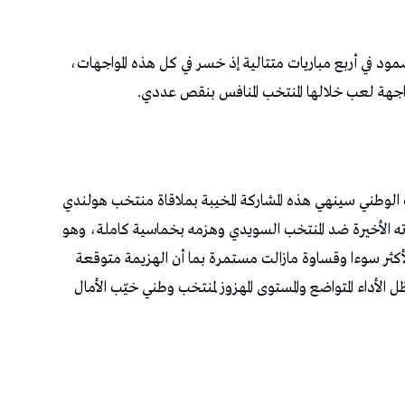
ود في أربع مباريات متتالية إذ خسر في كل هذه المواجهات،
اجهة لعب خلالها المنتخب المنافس بنقص عددي.
ب الوطني سينهي هذه المشاركة المخيبة بملاقاة منتخب هولندي
اته الأخيرة ضد المنتخب السويدي وهزمه بخماسية كاملة، وهو
أكثر سوءا وقساوة مازالت مستمرة بما أن الهزيمة متوقعة
أداء المتواضع والمستوى المهزوز لمنتخب وطني خيّب الأمال