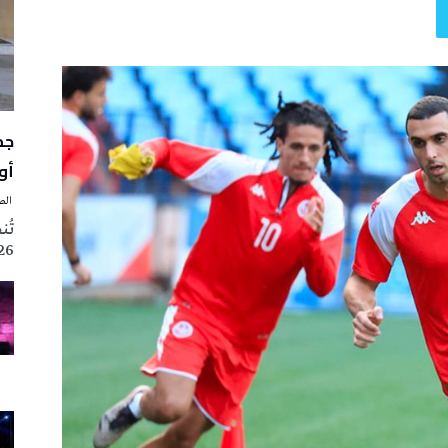
أوت 
‭ ‬الصحافة‭ ‬اليوم
2026 تزامنا مع