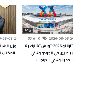
رياضة
رياضة
6-08-08
53
0
2026-08-08
163
0
طية (تارانتو
تارانتو 2026: تونس تشارك بـ6
وزير الشبا
 الرياضيين
رياضيين في الجودو و4 في
بالمكتب ا
اختصاصات
الجمباز و4 في الدراجات
ارعة