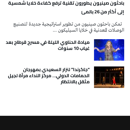
باحثون صينيون يطورون تقنية ترفع كفاءة خلايا شمسية
إلى أكثر من 26 بالمئ
تمكن باحثون صينيون من تطوير استراتيجية جديدة لتصنيع
الوصلات المعدنية في خلايا السيليكون …
ميادة الحناوي الليلة في مسرح قرطاج بعد
غياب 10 سنوات
“جاكرندا” لنزار السعيدي بمهرجان
الحمامات الدولي… مركز النداء مرآة لجيل
مثقل بالانتظار
تونس الطقس