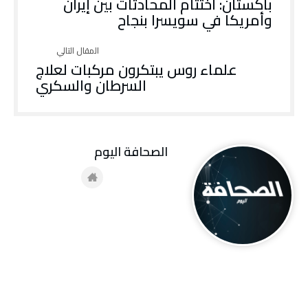
باكستان: اختتام المحادثات بين إيران
وأمريكا في سويسرا بنجاح
علماء روس يبتكرون مركبات لعلاج
السرطان والسكري
‭ ‬الصحافة‭ ‬اليوم