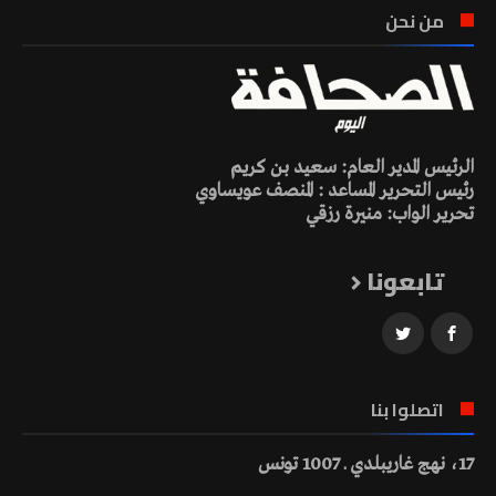
من نحن
الرئيس المدير العام: سعيد بن كريم
رئيس التحرير المساعد : المنصف عويساوي
تحرير الواب: منيرة رزقي
تابعونا
اتصلوا بنا
17، نهج غاريبلدي ـ 1007 تونس