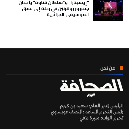
“إيسينارا” و”سلطان ڤناوة” يأخذان
جمهور بوقرنين في رحلة إلى عمق
الموسيقى الجزائرية
تونس الطقس
من نحن
الرئيس المدير العام: سعيد بن كريم
رئيس التحرير المساعد : المنصف عويساوي
تحرير الواب: منيرة رزقي