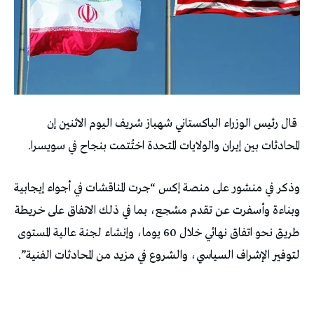
​ قال ​رئيس ​الوزراء ‌الباكستاني ‌شهباز شريف اليوم ‌الاثنين إن
المحادثات ⁠بين إيران والولايات ​المتحدة اختُتمت بنجاح في ⁠سويسرا.
وذكر في منشور ⁠على منصة إكس “جرت المناقشات في أجواء إيجابية
وبناءة وأسفرت ​عن تقدم مشجع، ‌بما في ذلك الاتفاق ⁠على ‌خريطة
طريق نحو اتفاق نهائي خلال 60 يوما، وإنشاء لجنة ‌عالية المستوى
⁠لتوفير الإشراف السياسي، والشروع في ‌مزيد من المحادثات الفنية”.