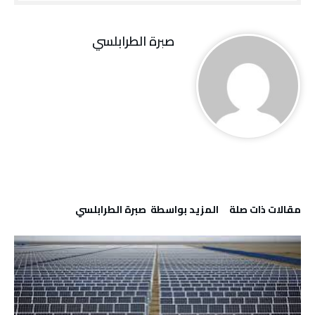
صبرة الطرابلسي
‫مقالات ذات صلة‬
‫‫المزيد بواسطة‬ ‬ صبرة الطرابلسي