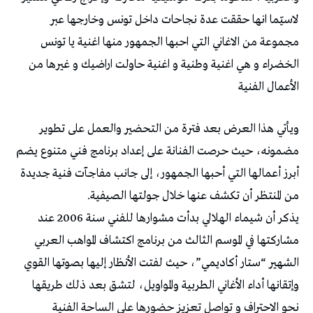
لاسيّما انها حققت عدة نجاحات داخل تونس وخارجها عبر
مجموعة من الاغاني التي احبها الجمهور منها اغنية يا تونس
الخضراء و هي اغنية وطنية و اغنية حاولت اراضيك و غيرها من
الأعمال الفنية
ويأتي هذا العرض بعد فترة من التحضير والعمل على تطوير
مضمونه، حيث حرصت الفنانة على إعداد برنامج فني متنوع يضم
أبرز أعمالها التي أحبها الجمهور، إلى جانب مفاجآت فنية جديدة
من المنتظر أن تكشف عنها خلال جولتها الصيفية.
يذكر أن شيماء الهلالي بدأت مشوارها للفني سنة 2006 عند
مشاركتها في الموسم الثالث من برنامج اكتشاف المواهب العربي
الشهير “ستار أكاديمي”، حيث لفتت الأنظار إليها بصوتها القوي
وإتقانها أداء الأغاني الطربية والمواويل، لتشق بعد ذلك طريقها
نحو الاحتراف و تواصل تعزيز حضورها على الساحة الفنية