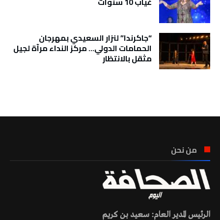
غياب 10 سنوات
“جاكرندا” لنزار السعيدي بمهرجان
الحمامات الدولي… مركز النداء مرآة لجيل
مثقل بالانتظار
تونس الطقس
من نحن
الرئيس المدير العام: سعيد بن كريم