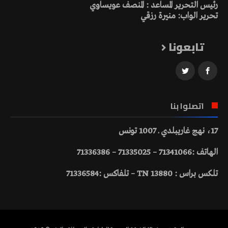
رئيس التحرير المساعد : المنصف عويساوي
تحرير الواب: منيرة رزقي
تابعونا
اتصلوا بنا
17، نهج غاريبلدي ـ 1007 تونس
الهاتف :71341066 – 71335025 – 71336386
تلكس براس : 13880 TN – تلفاكس :71336584