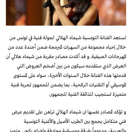
تستعد الفنانة التونسية شيماء الهلالي لجولة فنية في تونس من
خلال إحياء مجموعة من السهرات المبرمجة ضمن أجندة عدد من
المهرجانات الصيفية. و قد أكدت مصادر مقربة من شيماء هلالي أن
العرض الذي ستقدمه سيكون من بين أضخم العروض التي
قدمتها هذه الفنانة خلال السنوات الأخيرة، سواء على المستوى
الموسيقي أو التقنيات الركحية، بما يضمن للجمهور تجربة فنية
متميزة تستجيب للذائقة الفنية للجمهور.
و تؤكد المصادر نفسها ان شيماء الهلالي تراهن على تقديم عرض
فني متكامل يجمع بين الطرب الأصيل والأغنية التونسية
والعربية، مدعوماً بفرقة موسيقية محترفة وإخراج ركحي متميز