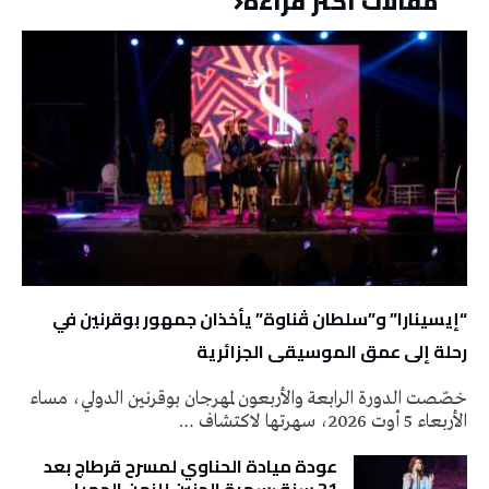
مقالات أكثر قراءة
“إيسينارا” و”سلطان ڤناوة” يأخذان جمهور بوقرنين في
رحلة إلى عمق الموسيقى الجزائرية
خصّصت الدورة الرابعة والأربعون لمهرجان بوقرنين الدولي، مساء
الأربعاء 5 أوت 2026، سهرتها لاكتشاف …
عودة ميادة الحناوي لمسرح قرطاج بعد