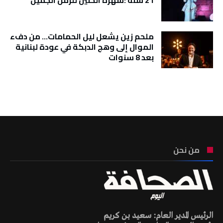
21 سنة :سهرة الحنين للزمن الجميل
ملحم زين يشعل ليل الحمامات… من دفء
الموال إلى وهج الدبكة في عودة لبنانية
بعد 8 سنوات
تونس الطقس
من نحن
الرئيس المدير العام: سعيد بن كريم