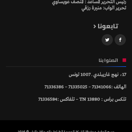
رئيس التحرير المساعد : المنصف عويساوي
تحرير الواب: منيرة رزقي
تابعونا
اتصلوا بنا
17، نهج غاريبلدي ـ 1007 تونس
الهاتف :71341066 – 71335025 – 71336386
تلكس براس : 13880 TN – تلفاكس :71336584