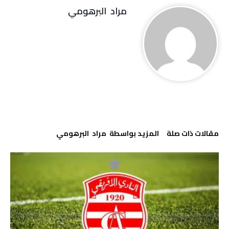
مراد‭ ‬ البرهومي
‫مقالات ذات صلة‬
‫‫المزيد بواسطة‬ ‬ مراد‭ ‬ البرهومي