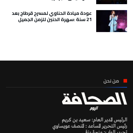
عودة ميادة الحناوي لمسرح قرطاج بعد
21 سنة :سهرة الحنين للزمن الجميل
تونس الطقس
من نحن
الرئيس المدير العام: سعيد بن كريم
رئيس التحرير المساعد : المنصف عويساوي
تحرير الواب: منيرة رزقي