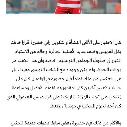
كان الاختيار على الألماني النشأة والتكوين راني خضيرة قرارا خاطئا
بكل المقاييس وخلف عديد الأسئلة الحائرة وحالة من الاستياء
الكبير في صفوف الجماهير التونسية، خاصة وأن هذا اللاعب مر
بجانب الحدث ولم يكن وجوده مع المنتخب التونسي مفيدا، بل
على العكس من ذلك تماماً فإن حضوره في المونديال كان على
حساب لاعبين آخرين كان بمقدورهم تقديم الأفضل ومساعدة
المنتخب على تجنب المهزلة التاريخية على غرار عيسى العيدوني الذي
كان أحد نجوم المنتخب في مونديال 2022.
والأكثر من ذلك فإن خضيرة رفض سابقا دعوات عديدة لتمثيل