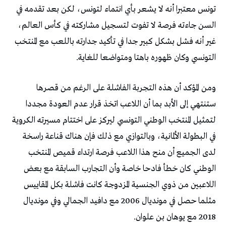
تونس معتبرا أنه لا يشعر بأي انتماء لتونس، لكن بعد تقدمه في
السن جاءته فرصة لا تفوت لتسجيل مشاركته في كأس العالم،
غير أنه فشل بشكل كبير جدا في تأكيد جدارته باللعب مع المنتخب
التونسي وكان ظهوره باهتا ومتواضعا للغاية.
ومن المؤكد أن هذه التجربة الفاشلة على الرغم من قصرها
ستنتهي إلى الأبد بما أن اللاعب اتخذ قرار عدم العودة مجددا
لتمثيل المنتخب الوطني التونسي ليركز على اختتام مسيرته الكروية
في البطولة الألمانية، وبالتوازي مع ذلك فإن هناك قناعة راسخة
لدى الجميع أن منح هذا اللاعب فرصة ارتداء قميص المنتخب
الوطني كان خطأ فادحا خاصة وأن التجارب السابقة مع بعض
اللاعبين من ذوي الجنسية المزدوجة كانت فاشلة بكل المقاييس
مثلما حصل في مونديال 2006 مع دافيد الجمالي وفي مونديال
2018 مع يوهان بن علوان.