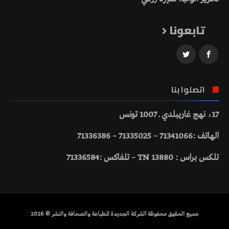
تابعونا
اتصلوا بنا
17، نهج غاريبلدي ـ 1007 تونس
الهاتف :71341066 – 71335025 – 71336386
تلكس براس : 13880 TN – تلفاكس :71336584
جميع الحقوق محفوظة الشركة الجديدة للطباعة والصحافة والنشر © 2026