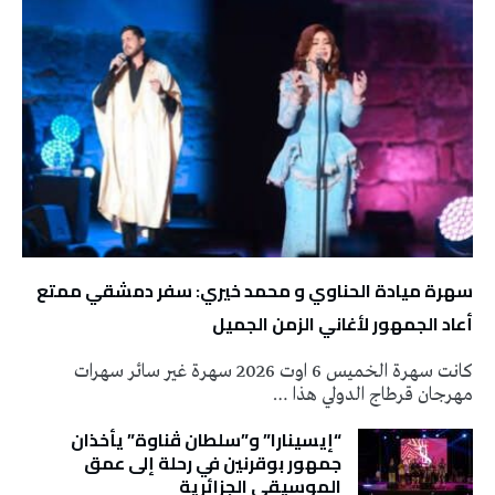
سهرة ميادة الحناوي و محمد خيري: سفر دمشقي ممتع
أعاد الجمهور لأغاني الزمن الجميل
كانت سهرة الخميس 6 اوت 2026 سهرة غير سائر سهرات
مهرجان قرطاج الدولي هذا …
“إيسينارا” و”سلطان ڤناوة” يأخذان
جمهور بوقرنين في رحلة إلى عمق
الموسيقى الجزائرية