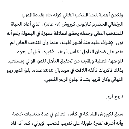
وتكمن أهمية إنجاز المنتخب الغاني كونه جاء بقيادة المدرب
البرتغالي المخضرم كارلوس كيروش (73 عاما)، الذي أعاد الحياة
للمنتخب الغاني وجعله يحقق انطلاقة مميزة في البطولة رغم أنه
تولى الإشراف عليه منذ أشهر قليلة، علما وأن المنتخب الغاني لم
يقدر على ضمان التأهل لكأس إفريقيا الأخيرة، قبل أن يعود
للواجهة العالمية ويقترب من تحقيق التأهل للدور الموالي ويستعيد
بذلك ذكريات تألقه اللافت في مونديال 2010 عندما بلغ الدور ربع
النهائي وكان قريبا بشدة لبلوغ المربع الذهبي.
تاريخ ثري
سبق لكيروش المشاركة في كأس العالم في عدة مناسبات خاصة
وأنه أشرف لفترة طويلة على تدريب المنتخب الإيراني، كما أنه قاد