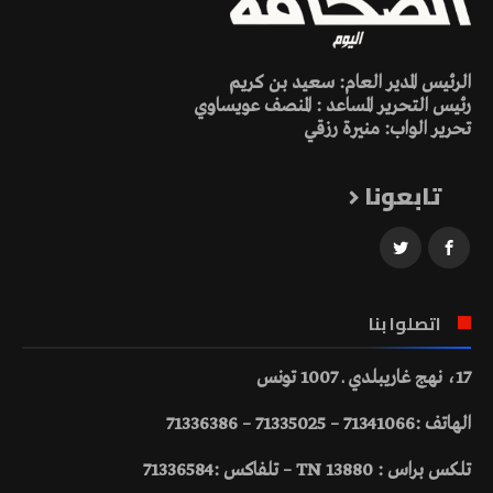
الرئيس المدير العام: سعيد بن كريم
رئيس التحرير المساعد : المنصف عويساوي
تحرير الواب: منيرة رزقي
تابعونا
اتصلوا بنا
17، نهج غاريبلدي ـ 1007 تونس
الهاتف :71341066 – 71335025 – 71336386
تلكس براس : 13880 TN – تلفاكس :71336584