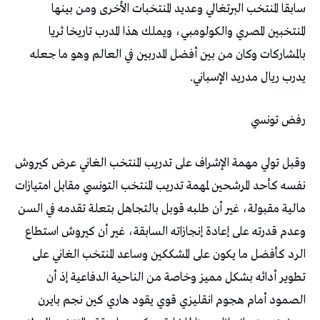
سابقا المنتخب البرتغالي وعديد المنتخبات الأخرى ومن بينها
المنتخبين المصري والكولومبي، ويملك هذا المدرب تاريخا ثريا
بالمشاركات وكان من بين أفضل المدربين في العالم وهو ما جعله
يدرب ريال مدريد الإسباني.
رفض تونسي
وقبل تولي مهمة الإشراف على تدريب المنتخب الغاني عرض كيروش
نفسه كأحد المرشحين لمهمة تدريب المنتخب التونسي مقابل امتيازات
مالية مقبولة، غير أن طلبه قوبل بالتجاهل بتعلة تقدمه في السن
وعدم قدرته على إعادة إنجازاته السابقة، غير أن كيروش استطاع
الرد كأفضل ما يكون على المشككين وساعد المنتخب الغاني على
تطوير أدائه بشكل مميز وخاصة من الناحية الدفاعية إذ أن
الصمود أمام هجوم انقليزي قوي يقود هاري كين نجم بايرن