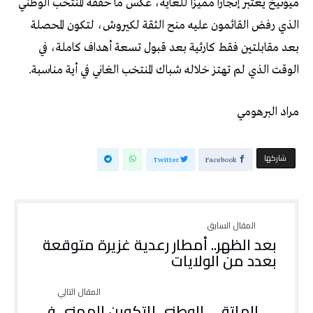
ميونيخ يعتبر إنجازا مميزا للغاية، عكس ما حققه المنتخب الوطني
الذي رفض القائمون عليه منح الثقة لكيروش، لتكون المحصلة
بعد مقابلتين فقط كارثية بعد قبول تسعة أهداف كاملة، في
الوقت الذي لم تهتز خلاله شباك المنتخب الغاني في أية مناسبة.
مراد البرهومي
‫‫ شاركها‬
Twitter
Facebook
بعد الظهر.. أمطار رعدية غزيرة متوقعة
بعدد من الولايات
الملتقى الوطني للتكوين المهني في