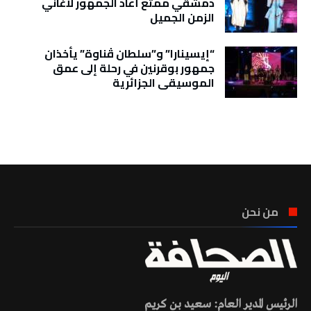
دمشقي ممتع أعاد الجمهور لأغاني
الزمن الجميل
“إيسينارا” و”سلطان ڤناوة” يأخذان
جمهور بوقرنين في رحلة إلى عمق
الموسيقى الجزائرية
تونس الطقس
من نحن
الرئيس المدير العام: سعيد بن كريم