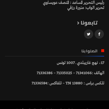
رئيس التحرير المساعد : المنصف عويساوي
تحرير الواب: منيرة رزقي
تابعونا
اتصلوا بنا
17، نهج غاريبلدي ـ 1007 تونس
الهاتف :71341066 – 71335025 – 71336386
تلكس براس : 13880 TN – تلفاكس :71336584