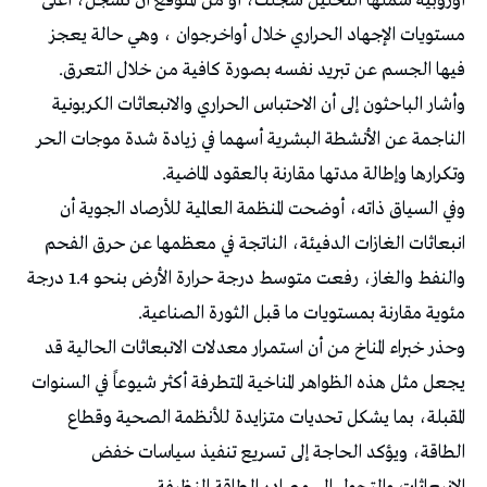
أوروبية شملها التحليل سجلت، أو من المتوقع أن تسجل، أعلى
مستويات الإجهاد الحراري خلال أواخرجوان ، وهي حالة يعجز
فيها الجسم عن تبريد نفسه بصورة كافية من خلال التعرق.
وأشار الباحثون إلى أن الاحتباس الحراري والانبعاثات الكربونية
الناجمة عن الأنشطة البشرية أسهما في زيادة شدة موجات الحر
وتكرارها وإطالة مدتها مقارنة بالعقود الماضية.
وفي السياق ذاته، أوضحت المنظمة العالمية للأرصاد الجوية أن
انبعاثات الغازات الدفيئة، الناتجة في معظمها عن حرق الفحم
والنفط والغاز، رفعت متوسط درجة حرارة الأرض بنحو 1.4 درجة
مئوية مقارنة بمستويات ما قبل الثورة الصناعية.
وحذر خبراء المناخ من أن استمرار معدلات الانبعاثات الحالية قد
يجعل مثل هذه الظواهر المناخية المتطرفة أكثر شيوعاً في السنوات
المقبلة، بما يشكل تحديات متزايدة للأنظمة الصحية وقطاع
الطاقة، ويؤكد الحاجة إلى تسريع تنفيذ سياسات خفض