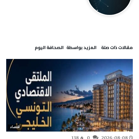
‫مقالات ذات صلة‬
‫‫المزيد بواسطة‬ ‬ ‭ ‬الصحافة‭ ‬اليوم
اقتصاد
138
0
2026-08-08