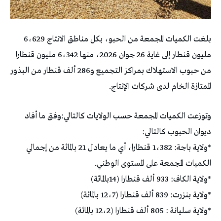
بلغت الكميات المجمعة من الحبو، بكل مناطق الانتاج 6،629
مليون قنطار إلى غاية 26 جوان 2026، منها 6،342 مليون قنطارا
من حبوب الاستهلاك بمراكز التجميع و286 ألف قنطار من البذور
الممتازة الخام لدى شركات الإنتاج.
وتوزعت الكميات المجمعة حسب الولايات كالتالي:وفق ما أفاد
ديوان الحبوب كالتالي:
*ولاية باجة: 1،382 قنطارا، أي ما يعادل 21 بالمائة من إجمالي
الكميات المجمعة على المستوى الوطني.
*ولاية الكاف: 933 ألف قنطارا (14بالمائة)
*ولاية بنزرت: 839 ألف قنطارا (12،7 بالمائة)
*ولاية سليانة : 805 ألف قنطارا (12،2 بالمائة)