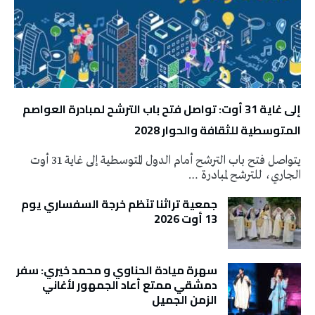
إلى غاية 31 أوت: تواصل فتح باب الترشح لمبادرة العواصم
المتوسطية للثقافة والحوار 2028
يتواصل فتح باب الترشح أمام الدول المتوسطية إلى غاية 31 أوت
الجاري، للترشح لمبادرة …
جمعية تراثنا تنَظم خرجة السفساري يوم
13 أوت 2026
سهرة ميادة الحناوي و محمد خيري: سفر
دمشقي ممتع أعاد الجمهور لأغاني
الزمن الجميل