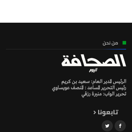
تونس الطقس
من نحن
الرئيس المدير العام: سعيد بن كريم
رئيس التحرير المساعد : المنصف عويساوي
تحرير الواب: منيرة رزقي
تابعونا