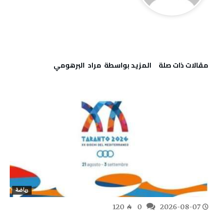
‫مقالات ذات صلة‬
‫‫المزيد بواسطة‬ ‬ مراد‭ ‬ البرهومي
رياضة
120
0
2026-08-07