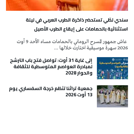
سندي لطّي تستحضر ذاكرة الطرب العربي في ليلة
استثنائية بالحمامات على إيقاع الطرب الأصيل
عاش جمهور المسرح الروماني بالحمامات مساء الأحد 9 أوت
2026 سهرة موسيقية اختارت خلالها …
إلى غاية 31 أوت: تواصل فتح باب الترشح
لمبادرة العواصم المتوسطية للثقافة
والحوار 2028
جمعية تراثنا تنَظم خرجة السفساري يوم
13 أوت 2026
تونس الطقس