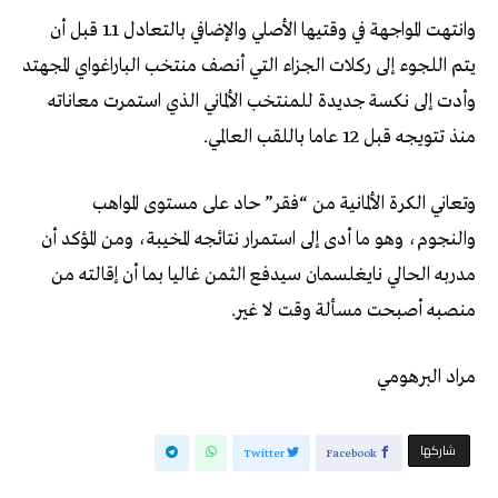
وانتهت المواجهة في وقتيها الأصلي والإضافي بالتعادل 1ـ1 قبل أن
يتم اللجوء إلى ركلات الجزاء التي أنصف منتخب الباراغواي المجهتد
وأدت إلى نكسة جديدة للمنتخب الألماني الذي استمرت معاناته
منذ تتويجه قبل 12 عاما باللقب العالمي.
وتعاني الكرة الألمانية من “فقر” حاد على مستوى المواهب
والنجوم، وهو ما أدى إلى استمرار نتائجه المخيبة، ومن المؤكد أن
مدربه الحالي نايغلسمان سيدفع الثمن غاليا بما أن إقالته من
منصبه أصبحت مسألة وقت لا غير.
مراد البرهومي
‫‫ شاركها‬
Twitter
Facebook