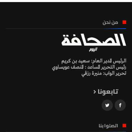
من نحن
الرئيس المدير العام: سعيد بن كريم
رئيس التحرير المساعد : المنصف عويساوي
تحرير الواب: منيرة رزقي
تابعونا
اتصلوا بنا