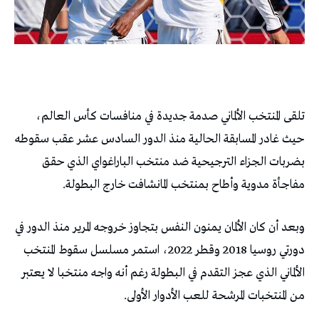
تلقى المنتخب الألماني صدمة جديدة في منافسات كأس العالم،
حيث غادر المسابقة الحالية منذ الدور السادس عشر عقب سقوطه
بضربات الجزاء الترجيحية ضد منتخب الباراغواي الذي حقق
مفاجأة مدوية وأطاح بمنتخب المانشافت خارج البطولة.
وبعد أن كان الألمان يمنون النفس بتجاوز خروجه المرير منذ الدور في
دورتي روسيا 2018 وقطر 2022، استمر مسلسل سقوط المنتخب
الألماني الذي عجز التقدم في البطولة رغم أنه واجه منتخبا لا يعتبر
من المنتخبات المرشحة للعب الأدوار الأولى.