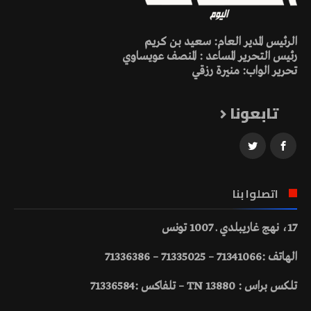
الرئيس المدير العام: سعيد بن كريم
رئيس التحرير المساعد : المنصف عويساوي
تحرير الواب: منيرة رزقي
تابعونا
اتصلوا بنا
17، نهج غاريبلدي ـ 1007 تونس
الهاتف :71341066 – 71335025 – 71336386
تلكس براس : 13880 TN – تلفاكس :71336584