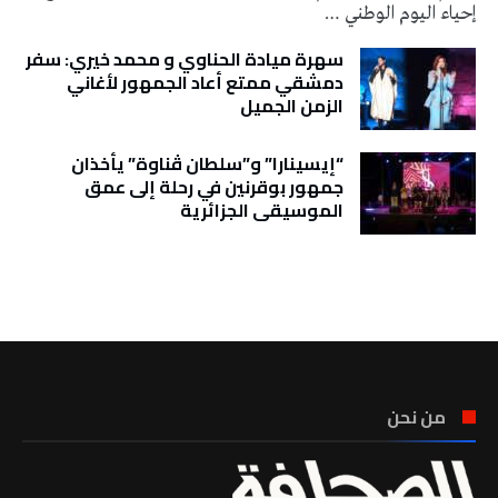
إحياء اليوم الوطني …
سهرة ميادة الحناوي و محمد خيري: سفر
دمشقي ممتع أعاد الجمهور لأغاني
الزمن الجميل
“إيسينارا” و”سلطان ڤناوة” يأخذان
جمهور بوقرنين في رحلة إلى عمق
الموسيقى الجزائرية
تونس الطقس
من نحن