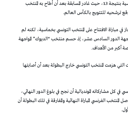
خطاه المنتخب الهولندي الذي فاز على نظيره التونسية بنتيجة 3ـ1، حيث غادر المسابقة بعد أن أطاح به المنتخب
قع ترشحيه للتتويج بالكأس العالم.
 في مباراة الافتتاح على المنتخب التونسي بخماسية، لكنه لم
اجهة الدور السادس عشر، إذ حسم منتخب “الديوك” المواجهة
ة أكبر من الأهداف.
ت التي هزمت المنتخب التونسي خارج البطولة بعد أن أصابتها
 في كل مشاركاته المونديالية أن نجح في بلوغ الدور النهائي،
 المنتخب الفرنسي المباراة النهائية والمفارقة في تلك البطولة أن
ول.