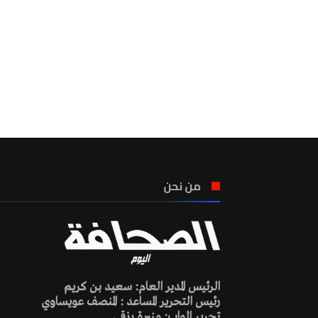
من نحن
الرئيس المدير العام: سعيد بن كريم
رئيس التحرير المساعد : المنصف عويساوي
تحرير الواب: منيرة رزقي