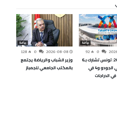
رياضة
رياضة
-07
128
0
2026-08-08
92
0
202
تارانتو 2026: تونس تشارك بـ6
وزير الشباب والرياضة يجتمع
قائمة
رياضيين في الجودو و4 في
بالمكتب الجامعي للجمباز
الإفري
الصي