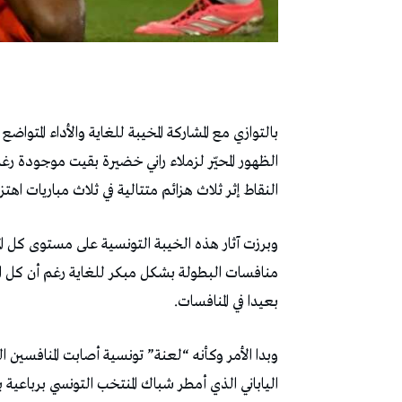
بالتوازي مع المشاركة المخيبة للغاية والأداء المتو
الظهور المحيّر لزملاء راني خضيرة بقيت موجودة رغ
النقاط إثر ثلاث هزائم متتالية في ثلاث مباريات اهتزت خلال
وبرزت آثار هذه الخيبة التونسية على مستوى كل ال
منافسات البطولة بشكل مبكر للغاية رغم أن كل
بعيدا في المنافسات.
وبدا الأمر وكأنه “لعنة” تونسية أصابت المنافسين 