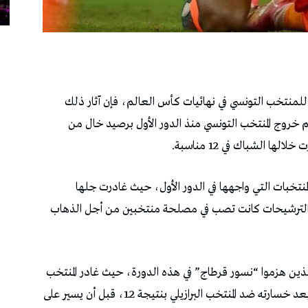
اضع للمنتخب التونسي في نهائيات كأس العالم، فإن آثار ذلك
م خروج المنتخب التونسي منذ الدور الأول برصيد خال من
ها الشباك في 12 مناسبة.
منتخبات التي واجهها في الدور الأول، حيث غادرت جلها
 الترشيحات كانت تصب في مصلحة منتخبين من أجل الذهاب
الذين هزموا “نسور قرطاج” في هذه الدورة، حيث غادر المنتخب
الياباني الذي أمطر شباك المنتخب التونسي برباعية بعد خسارته ضد المنتخب البرازيلي بنتيجة 2ـ1، قبل أن يسير على