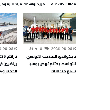
‫مقالات ذات صلة‬
‫‫المزيد بواسطة‬ ‬ مراد‭ ‬ البرهومي
رياضة
رياضة
6-08-08
54
0
2026-08-08
143
0
الكاميروني
تايكواندو: المنتخب التونسي
جوان 2029
للأواسط يختتم تربص روسيا
بسبع ميداليات
الجمباز و4 في الدراجات