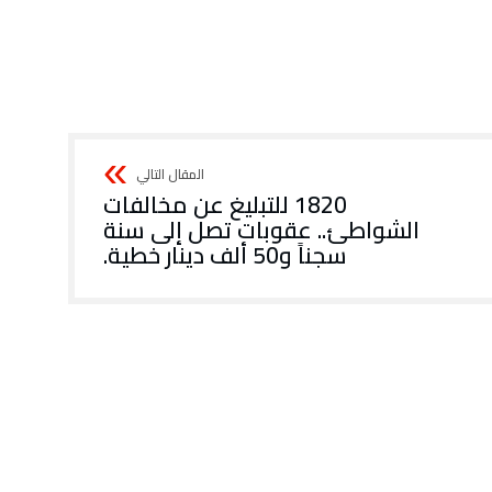
1820 للتبليغ عن مخالفات
الشواطئ.. عقوبات تصل إلى سنة
سجناً و50 ألف دينار خطية.