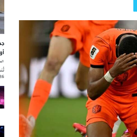
أوت 
‭ ‬الصحافة‭ ‬اليوم
2026 تزامنا مع