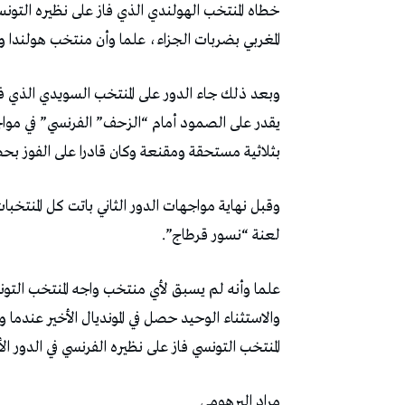
المغربي بضربات الجزاء، علما وأن منتخب هولندا و
وبعد ذلك جاء الدور على المنتخب السويدي الذي فاز
يقدر على الصمود أمام “الزحف” الفرنسي” في مو
بثلاثية مستحقة ومقنعة وكان قادرا على الفوز بحص
وقبل نهاية مواجهات الدور الثاني باتت كل المنتخبا
لعنة “نسور قرطاج”.
علما وأنه لم يسبق لأي منتخب واجه المنتخب التونسي
والاستثناء الوحيد حصل في المونديال الأخير عندما وصل
المنتخب التونسي فاز على نظيره الفرنسي في الدور الأ
مراد البرهومي