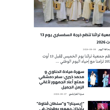
جمعية تراثنا تنَظم خرجة السفساري يوم 13
2026
2026-08-08
تُنظم جمعية تراثنا يوم الخميس المقبل 13 أوت
 إحياء اليوم الوطني …
سهرة ميادة الحناوي و
محمد خيري: سفر دمشقي
ممتع أعاد الجمهور لأغاني
الزمن الجميل
صبرة الطرابلسي
2026-08-07
“إيسينارا” و”سلطان ڤناوة”
يأخذان جمهور بوقرنين في