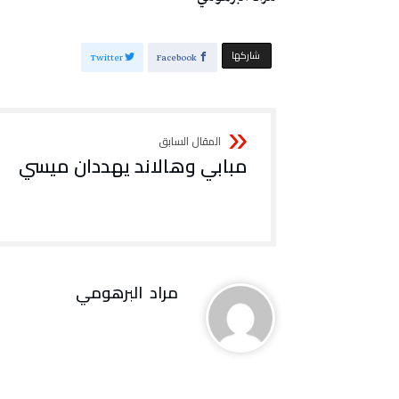
‫‫ شاركها‬
Twitter
Facebook
مبابي وهالاند يهددان ميسي
مراد‭ ‬ البرهومي