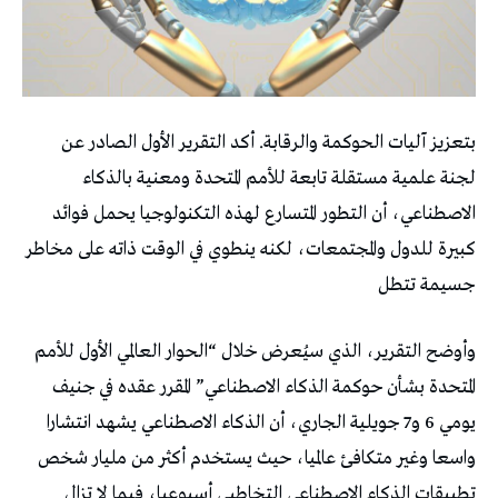
بتعزيز آليات الحوكمة والرقابة. أكد التقرير الأول الصادر عن
لجنة علمية مستقلة تابعة للأمم المتحدة ومعنية بالذكاء
الاصطناعي، أن التطور المتسارع لهذه التكنولوجيا يحمل فوائد
كبيرة للدول والمجتمعات، لكنه ينطوي في الوقت ذاته على مخاطر
جسيمة تتطل
وأوضح التقرير، الذي سيُعرض خلال “الحوار العالمي الأول للأمم
المتحدة بشأن حوكمة الذكاء الاصطناعي” المقرر عقده في جنيف
يومي 6 و7 جويلية الجاري، أن الذكاء الاصطناعي يشهد انتشارا
واسعا وغير متكافئ عالميا، حيث يستخدم أكثر من مليار شخص
تطبيقات الذكاء الاصطناعي التخاطبي أسبوعيا، فيما لا تزال