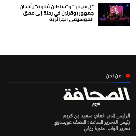
“إيسينارا” و”سلطان ڤناوة” يأخذان
جمهور بوقرنين في رحلة إلى عمق
الموسيقى الجزائرية
تونس الطقس
من نحن
الرئيس المدير العام: سعيد بن كريم
رئيس التحرير المساعد : المنصف عويساوي
تحرير الواب: منيرة رزقي