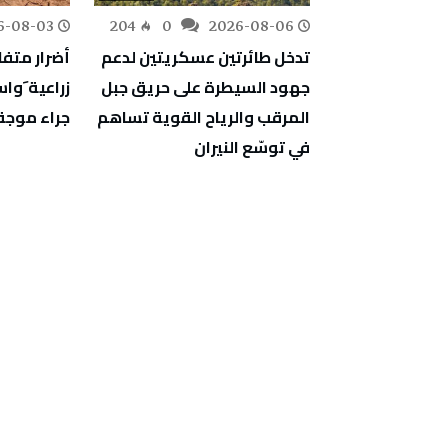
6-08-03
204
0
2026-08-06
164
0
ف أشغال
تدخل طائرتين عسكريتين لدعم
أضرار متف
دية والمبيت
جهود السيطرة على حريق جبل
زراعية َو
جة
المرقب والرياح القوية تساهم
جراء موجة 
في توسّع النيران