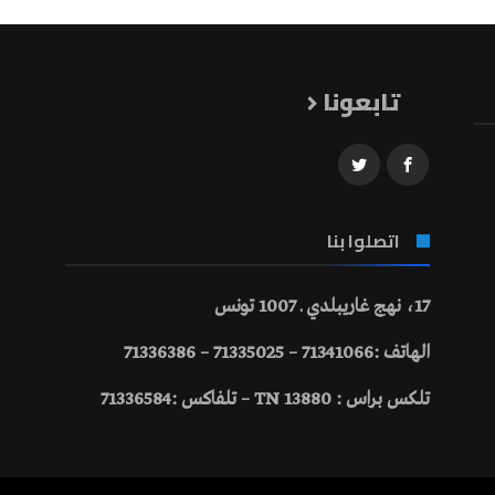
تابعونا
اتصلوا بنا
17، نهج غاريبلدي ـ 1007 تونس
الهاتف :71341066 – 71335025 – 71336386
تلكس براس : 13880 TN – تلفاكس :71336584