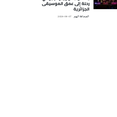
رحلة إلى عمق الموسيقى
الجزائرية
‭ ‬الصحافة‭ ‬اليوم
2026-08-07
تونس الطقس