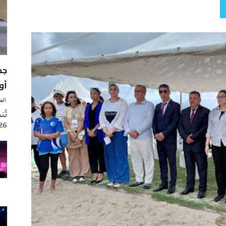
أوت 
‭ ‬الصحافة‭ ‬اليوم
2026 تزامنا مع