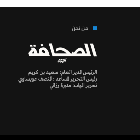
من نحن
الرئيس المدير العام: سعيد بن كريم
رئيس التحرير المساعد : المنصف عويساوي
تحرير الواب: منيرة رزقي