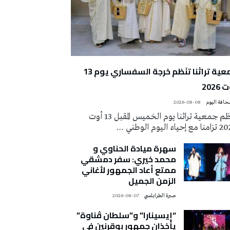
جمعية تراثنا تنَظم خرجة السفساري يوم 13
2026
2026-08-08
تُنظم جمعية تراثنا يوم الخميس المقبل 13 أوت
 إحياء اليوم الوطني …
سهرة ميادة الحناوي و
محمد خيري: سفر دمشقي
ممتع أعاد الجمهور لأغاني
الزمن الجميل
صبرة الطرابلسي
2026-08-07
“إيسينارا” و”سلطان ڤناوة”
يأخذان جمهور بوقرنين في