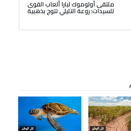
ملتقى أولوموك لبارا ألعاب القوى
للسيدات: روعة التليلي تتوج بذهبية
كل الوطن
كل الوطن