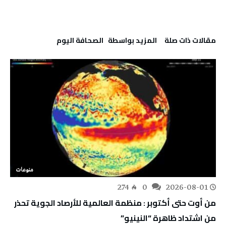
‫مقالات ذات صلة‬
‫‫المزيد بواسطة‬ ‬ ‭ ‬الصحافة‭ ‬اليوم
منوعات
274
0
2026-08-01
من أوت حتى أكتوبر : منظمة العالمية للأرصاد الجوية تحذر
من اشتداد ظاهرة “النينيو”