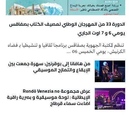
الدورة 33 من المهرجان الوطني لمصيف الكتاب بصفاقس
يومي 6 و 7 اوت الجاري
تنظم المكتبة الجهوية بصفاقس برنامجا ثقافيا و تنشيطيا بـ فضاء
الكرنيش، يومي الخميس 06 …
من هافانا إلى بوقرنين: سهرة جمعت بين
الإيقاع والتمازج الموسيقي
عرض مجموعة Rondò Venezia no
الإيطالية : لوحة موسيقية و بصرية راقية
اضاءت سماء قرطاج
تونس الطقس