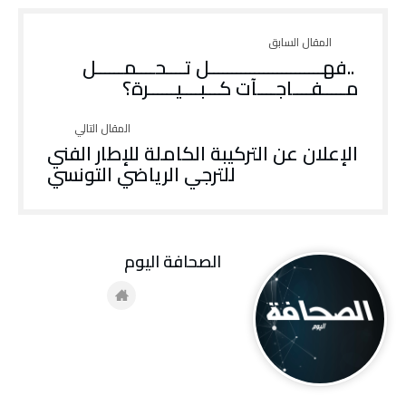
‬مـــــفــــاجــــآت‭ ‬كـــبــــيــــــرة؟
الإعلان عن التركيبة الكاملة للإطار الفني
للترجي الرياضي التونسي
‭ ‬الصحافة‭ ‬اليوم