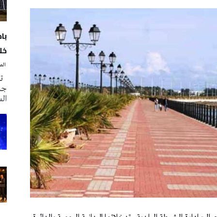
با
خلا
‭ ‬الصحافة‭ ‬اليوم
تم
جدي
ال