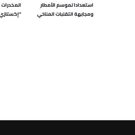
ارج ثروة وطنية
استعدادا لموسم الأمطار
ت إقليمية
ومجابهة التقلبات المناخي
“إكستازي
ركة