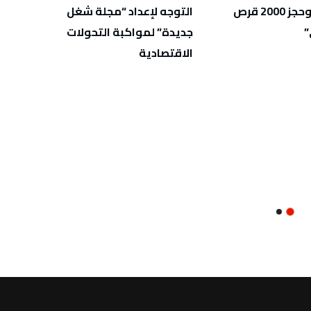
المخدرات وحجز 2000 قرص
التوجه لإعداد “مجلة شغل
أوليًا
”
جديدة” لمواكبة التحولات
الثان
الاقتصادية
الاختب