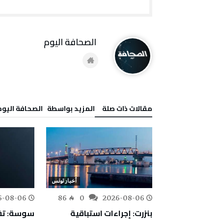
‭ ‬الصحافة‭ ‬اليوم
‫مقالات ذات صلة‬
‫‫المزيد بواسطة‬ ‬ ‭ ‬الصحافة‭ ‬اليوم
أخبار تونس
أخبار تونس
6-08-06
86
0
2026-08-06
110
0
اجتماعية:
بنزرت: إجراءات استباقية
سوسة: تف