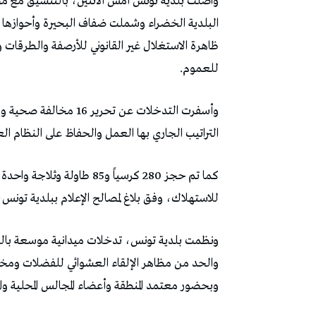
واصلت بلدية تونس أمس الاثنين، بالتنسيق مع مصالح 
البلدية الخضراء وشملت ضفاف البحيرة وأحوازها وا
ظاهرة الاستغلال غير القانوني للأرصفة والطرقات 
للعموم.
التراتيب الجاري بها العمل والحفاظ على النظام ال
للاستهلاك، وفق بلاغ لمصالح الإعلام ببلدية تونس، نشرته اليو
ونظمت بلدية تونس، تدخلات ميدانية موسعة بالدائرة
والحد من مظاهر الإلقاء العشوائي للفضلات ومخلفات
وبحضور معتمد المنطقة وأعضاء المجالس المحلية والمص