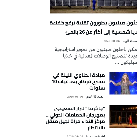
حثون صينيون يطورون تقنية ترفع كفاءة
يا شمسية إلى أكثر من 26 بالمئ
2026-08-06
كن باحثون صينيون من تطوير استراتيجية
دة لتصنيع الوصلات المعدنية في خلايا
سيليكون …
ميادة الحناوي الليلة في
مسرح قرطاج بعد غياب 10
سنوات
‭ ‬الصحافة‭ ‬اليوم
2026-08-06
“جاكرندا” لنزار السعيدي
بمهرجان الحمامات الدولي…
مركز النداء مرآة لجيل مثقل
بالانتظار
لطيفة بن عمارة
2026-08-06