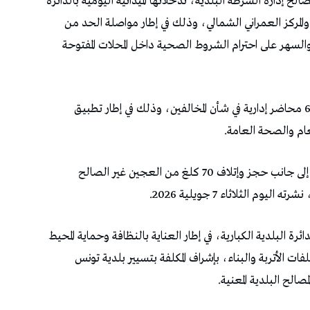
إدارة الشرطة البلدية، تدخلاتها الميدانية اليومية بالدائرة
لمركز العمراني الشمالي، وذلك في إطار مواصلة الحد من
والسهر على احترام الشروط الصحية داخل المحلات المفتوحة
وأسفرت التدخلات عن تحرير 16 مخالفة صحية و6 محاضر إدارية في شأن المخالفين، وذلك في إطار تطبيق
عام والصحة العامة.
كما تم حجز 280 كرسياً و85 طاولة وثلاجة واحدة إلى جانب حجز وإتلاف 70 كلغ من العجين غير الصالح
م الثلاثاء 7 جويلية 2026.
 البلدية الكبارية، في إطار العناية بالنظافة وحماية المحيط
 الأتربة والبناء، بإشراف المكلفة بتسيير بلدية تونس
الح البلدية المعنية.