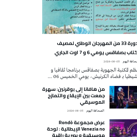
الدورة 33 من المهرجان الوطني لمصيف
تاب بصفاقس يومي 6 و 7 اوت الجاري
2026-08-05
م المكتبة الجهوية بصفاقس برنامجا ثقافيا و
يطيا بـ فضاء الكرنيش، يومي الخميس 06 …
من هافانا إلى بوقرنين: سهرة
جمعت بين الإيقاع والتمازج
الموسيقي
‭ ‬الصحافة‭ ‬اليوم
2026-08-05
عرض مجموعة Rondò
Venezia no الإيطالية : لوحة
موسيقية و بصرية راقية