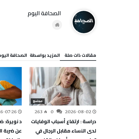
‭ ‬الصحافة‭ ‬اليوم
‫مقالات ذات صلة‬
‫‫المزيد بواسطة‬ ‬ ‭ ‬الصحافة‭ ‬اليوم
مجتمع
مجتمع
6-07-26
263
0
2026-08-02
282
0
 الدواجن: سعر
دراسة : ارتفاع أسباب الوفايات
د نويرة: ض
وم يجب أن
لدى النساء مقابل الرجال في
عن ضربة 