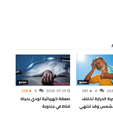
مجتمع
مجتمع
-19
558
0
2026-07-19
485
0
202
ربة الحرارة تختلف
صعقة كهربائية تودي بحياة
عطل ع
الشمس وقد تنتهي
فتاة في جندوبة