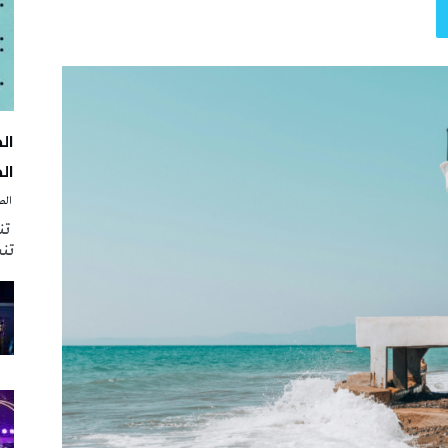
الك
‭ ‬الصحافة‭ ‬اليوم
تنظ
تنش