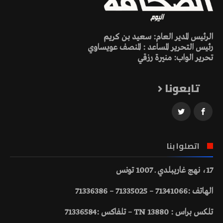
الرئيس المدير العام: سعيد بن كريم
رئيس التحرير المساعد : المنصف عويساوي
تحرير الواب: منيرة رزقي
تابعونا
اتصلوا بنا
17، نهج غاريبلدي ـ 1007 تونس
الهاتف :71341066 – 71335025 – 71336386
تلكس براس : 13880 TN – تلفاكس :71336584