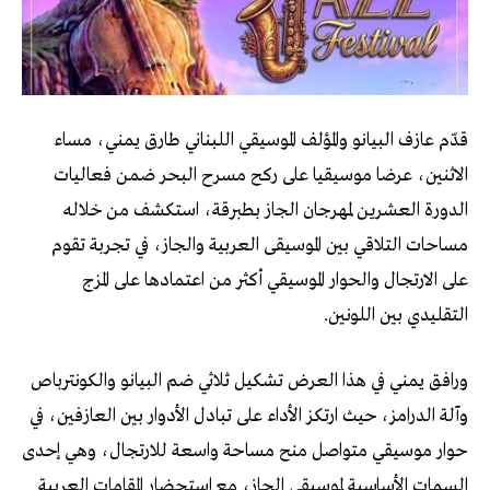
قدّم عازف البيانو والمؤلف الموسيقي اللبناني طارق يمني، مساء
الاثنين، عرضا موسيقيا على ركح مسرح البحر ضمن فعاليات
الدورة العشرين لمهرجان الجاز بطبرقة، استكشف من خلاله
مساحات التلاقي بين الموسيقى العربية والجاز، في تجربة تقوم
على الارتجال والحوار الموسيقي أكثر من اعتمادها على المزج
التقليدي بين اللونين.
ورافق يمني في هذا العرض تشكيل ثلاثي ضم البيانو والكونترباص
وآلة الدرامز، حيث ارتكز الأداء على تبادل الأدوار بين العازفين، في
حوار موسيقي متواصل منح مساحة واسعة للارتجال، وهي إحدى
السمات الأساسية لموسيقى الجاز، مع استحضار المقامات العربية