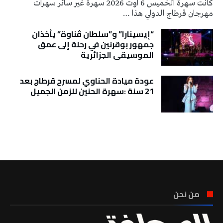
كانت سهرة الخميس 6 اوت 2026 سهرة غير سائر سهرات
مهرجان قرطاج الدولي هذا …
“إيسينارا” و”سلطان ڤناوة” يأخذان
جمهور بوقرنين في رحلة إلى عمق
الموسيقى الجزائرية
عودة ميادة الحناوي لمسرح قرطاج بعد
21 سنة :سهرة الحنين للزمن الجميل
تونس الطقس
من نحن