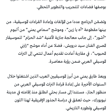
بوصفها فضاءات للتجريب والتطوير اللحظي.
وتضمّن البرنامج عددا من المؤلفات وإعادة القراءات الموسيقية، من
بينها مقطوعة “آه يا زين”، وموشح “سماعي يمني” من ألبوم
“آشور”، إلى جانب معالجة جازية لأغنية “شد الحزام” للموسيقار
المصري الفنان سيد درويش، فضلا عن أداء موشح “زارني
المحبوب”، في مقاربة أعادت تقديم أعمال تنتمي إلى التراث
الموسيقي العربي ضمن رؤية معاصرة.
ويعدّ طارق يمني من أبرز الموسيقيين العرب الذين اشتغلوا خلال
السنوات الأخيرة على إعادة قراءة التراث الموسيقي العربي من
منظور الجاز، مستندا إلى مسار بحثي انطلق منذ إقامته في مدينة
نيويورك، حيث تعمّق في دراسة الجذور الإفريقية لهذا اللون
الموسيقي وتطوره التاريخي.