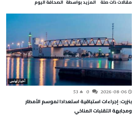
‫مقالات ذات صلة‬
‫‫المزيد بواسطة‬ ‬ ‭ ‬الصحافة‭ ‬اليوم
أخبار تونس
53
0
2026-08-06
بنزرت: إجراءات استباقية استعدادا لموسم الأمطار
ومجابهة التقلبات المناخي