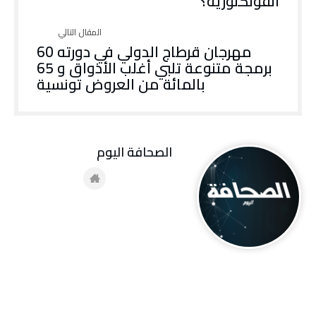
الفولكلورية؟
مهرجان قرطاج الدولي في دورته 60
برمجة متنوعة تلبي أغلب الأذواق و 65
بالمائة من العروض تونسية
‭ ‬الصحافة‭ ‬اليوم