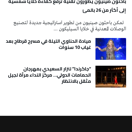
باحثون صينيون يطورون تقنية ترفع كفاءة خلايا شمسية
إلى أكثر من 26 بالمئ
تمكن باحثون صينيون من تطوير استراتيجية جديدة لتصنيع
الوصلات المعدنية في خلايا السيليكون …
ميادة الحناوي الليلة في مسرح قرطاج بعد
غياب 10 سنوات
“جاكرندا” لنزار السعيدي بمهرجان
الحمامات الدولي… مركز النداء مرآة لجيل
مثقل بالانتظار
تونس الطقس