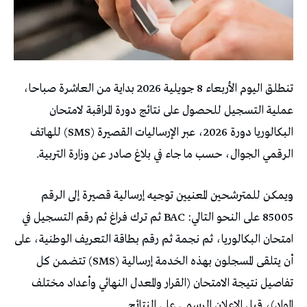
تنطلق اليوم الأربعاء 8 جويلية 2026 بداية من العاشرة صباحا،
عملية التسجيل للحصول على نتائج دورة المراقبة لامتحان
البكالوريا دورة 2026، عبر الإرساليات القصيرة (SMS) للهاتف
الرقمي الجوال، حسب ما جاء في بلاغ صادر عن وزارة التربية.
ويمكن للمترشحين المعنيين توجيه إرسالية قصيرة إلى الرقم
85005 على النحو التالي: BAC ثم ترك فراغ ثم رقم التسجيل في
امتحان البكالوريا، ثم نجمة ثم رقم بطاقة التعريف الوطنية، على
أن يتلقى المسجلون بهذه الخدمة إرسالية (SMS) تتضمن كل
تفاصيل نتيجة الامتحان (القرار والمعدل النهائي وأعداد مختلف
المواد)، قبل الإعلان الرسمي على النتائج.