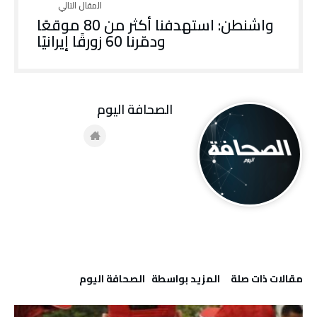
واشنطن: استهدفنا أكثر من 80 موقعًا
ودمّرنا 60 زورقًا إيرانيًا
‭ ‬الصحافة‭ ‬اليوم
‫مقالات ذات صلة‬
‫‫المزيد بواسطة‬ ‬ ‭ ‬الصحافة‭ ‬اليوم