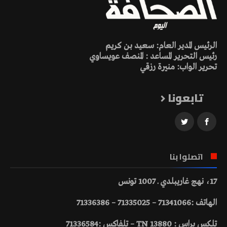
الرئيس المدير العام: سعيد بن كريم
رئيس التحرير المساعد : المنصف عويساوي
تحرير الواب: منيرة رزقي
تابعونا
اتصلوا بنا
17، نهج غاريبلدي ـ 1007 تونس
الهاتف :71341066 – 71335025 – 71336386
تلكس براس : 13880 TN – تلفاكس :71336584