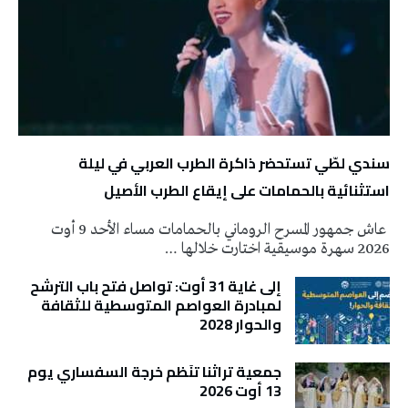
سندي لطّي تستحضر ذاكرة الطرب العربي في ليلة
استثنائية بالحمامات على إيقاع الطرب الأصيل
عاش جمهور المسرح الروماني بالحمامات مساء الأحد 9 أوت
2026 سهرة موسيقية اختارت خلالها …
إلى غاية 31 أوت: تواصل فتح باب الترشح
لمبادرة العواصم المتوسطية للثقافة
والحوار 2028
جمعية تراثنا تنَظم خرجة السفساري يوم
13 أوت 2026