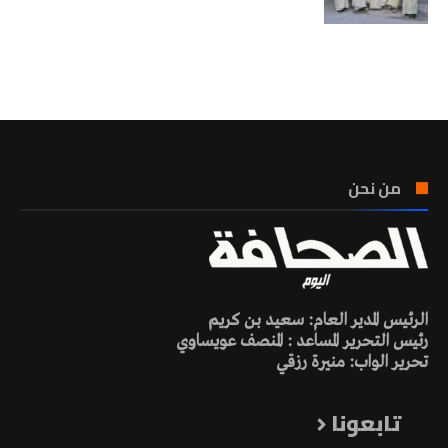
تونس الطقس
من نحن
الرئيس المدير العام: سعيد بن كريم
رئيس التحرير المساعد : المنصف عويساوي
تحرير الواب: منيرة رزقي
تابعونا