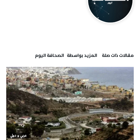
‫مقالات ذات صلة‬
‫‫المزيد بواسطة‬ ‬ ‭ ‬الصحافة‭ ‬اليوم
عربي و دولي