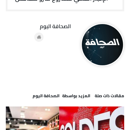
‭ ‬الصحافة‭ ‬اليوم
‫مقالات ذات صلة‬
‫‫المزيد بواسطة‬ ‬ ‭ ‬الصحافة‭ ‬اليوم