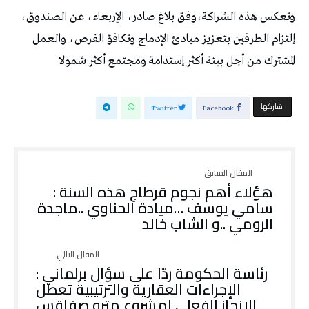
وتعكس هذه الشراكة،وفق بلاغ صادر، الإربعاء، عن الصندوق،
إلتزام الطرفين بتعزيز مبادئ الإدماج وتكافؤ الفرص، والعمل
المشترك من أجل بيئة أكثر إستدامة ومجتمع أكثر شمولا
‫‫ شاركها‬
Twitter
Facebook
هؤلاء أهم نجوم قرطاج هذه السنة :
سامي يوسف …ميادة الحناوي ..ماجدة
الرومي ..و الشاب خالد
رئاسة الحكومة ردّا على سؤال برلماني :
الإجراءات العقارية والترتيبية تعطل
الإنجاز الفعلي لمشروع مترو صفاقس