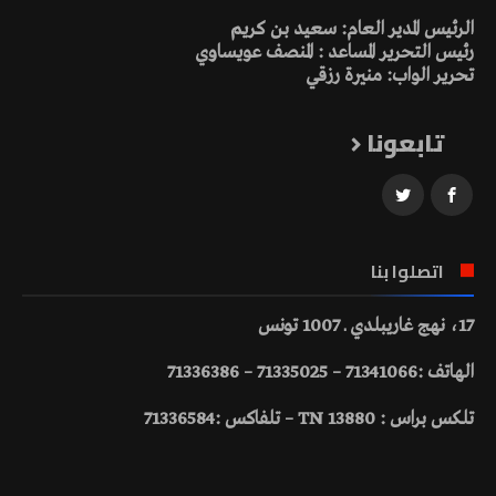
الرئيس المدير العام: سعيد بن كريم
رئيس التحرير المساعد : المنصف عويساوي
تحرير الواب: منيرة رزقي
تابعونا
اتصلوا بنا
17، نهج غاريبلدي ـ 1007 تونس
الهاتف :71341066 – 71335025 – 71336386
تلكس براس : 13880 TN – تلفاكس :71336584