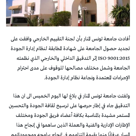
أفادت جامعة تونس المنار بأن لجنة التقييم الخارجي وافقت على
تجديد حصول الجامعة على شهادة المطابقة لنظام إدارة الجودة
ISO 9001:2015 إثر التدقيق الداخلي والخارجي الذي نظمته
الجامعة وشمل مختلف مصالحها للوقوف على مدى احترام
الإجراءات المعتمدة ونجاعة نظام إدارة الجودة.
ولفتت جامعة تونس المنار في بلاغ لها اليوم الخميس الى ان هذا
التدقيق جاء في إطار حرصها على ترسيخ ثقافة الجودة والتحسين
المستمر مشيدة بالمناسبة بكافة أعضاء فريق الجودة ومختلف
الإطارات الإدارية والفنية والعملة الذين ساهموا في إنجاح هذا
المسار عرفانًا منها بقيمة التزامهم في إنجاح برامجه ومجهوداتهم