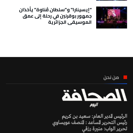
“إيسينارا” و”سلطان ڤناوة” يأخذان
جمهور بوقرنين في رحلة إلى عمق
الموسيقى الجزائرية
تونس الطقس
من نحن
الرئيس المدير العام: سعيد بن كريم
رئيس التحرير المساعد : المنصف عويساوي
تحرير الواب: منيرة رزقي