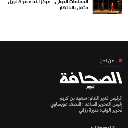
الحمامات الدولي… مركز النداء مرآة لجيل
مثقل بالانتظار
تونس الطقس
من نحن
الرئيس المدير العام: سعيد بن كريم
رئيس التحرير المساعد : المنصف عويساوي
تحرير الواب: منيرة رزقي
تابعونا