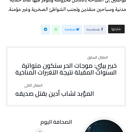
المواطنين إلى السباحة بالأماكن المحروسة وتتوفر فيها نقاط حماية
مدنية وسباحين منقذين وتجنب الشواطئ الصخرية وغير مؤمنة.
‫‫ شاركها‬
Twitter
Facebook
خبير بيئي: موجات الحر ستكون متواترة
السنوات المقبلة نتيجة التغيرات المناخية
المؤبد لشاب أدين بقتل صديقه
‭ ‬الصحافة‭ ‬اليوم