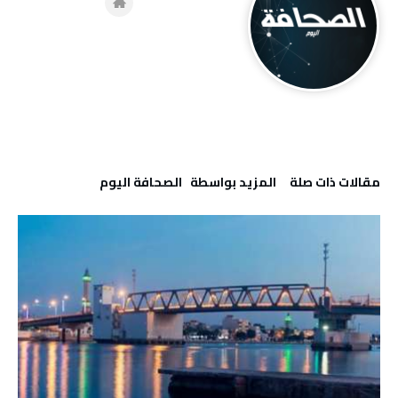
‫مقالات ذات صلة‬
‫‫المزيد بواسطة‬ ‬ ‭ ‬الصحافة‭ ‬اليوم