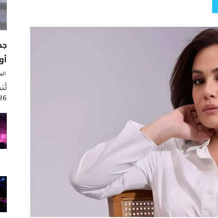
أوت 
‭ ‬الصحافة‭ ‬اليوم
2026 تزامنا مع