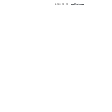
‭ ‬الصحافة‭ ‬اليوم
2026-08-07
تونس الطقس