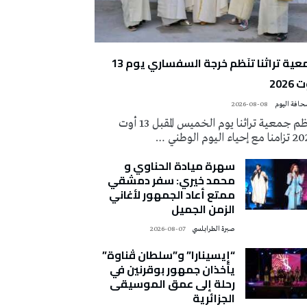
جمعية تراثنا تنَظم خرجة السفساري يوم 13
2026
2026-08-08
تُنظم جمعية تراثنا يوم الخميس المقبل 13 أوت
 إحياء اليوم الوطني …
سهرة ميادة الحناوي و
محمد خيري: سفر دمشقي
ممتع أعاد الجمهور لأغاني
الزمن الجميل
صبرة الطرابلسي
2026-08-07
“إيسينارا” و”سلطان ڤناوة”
يأخذان جمهور بوقرنين في
رحلة إلى عمق الموسيقى
الجزائرية