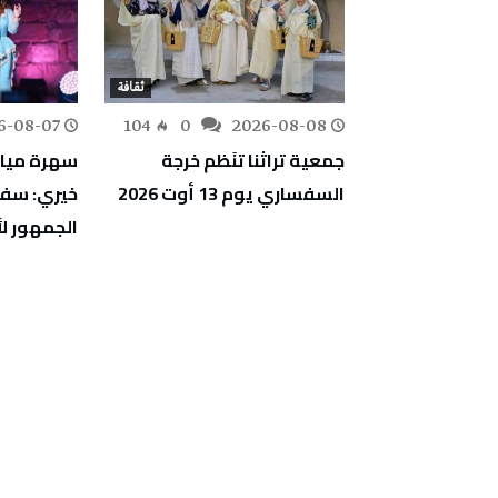
ثقافة
ثقافة
211
0
6-08-07
104
0
2026-08-08
 يطورون تقنية
جمعية تراثنا تنَظم خرجة
سهرة مياد
ايا شمسية إلى
السفساري يوم 13 أوت 2026
خيري: سفر
الجمهور لأ