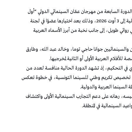
 الدورة السابعة من مهرجان عمّان السينمائي الدولي “أول
فيلم”، التي تُقام في العاصمة الأردنية من 26 جويلية إلى 3 أوت 2026، وذلك بعد اختيارها عضوًا في لجنة
وائي طويل، إلى جانب نخبة من أبرز الأسماء العربية
والسينمائيين جوانا حاجي توما، وخالد عبد الله، وطارق
للأفلام العربية الأولى أو الثانية لمخرجيها.
 في التحكيم، إذ تشهد الدورة الحالية منافسة لعدد من
انب تخصيص تكريم وطني للسينما التونسية، في خطوة تعكس
ة السينما العربية والدولية.
يسه، رهانه على دعم التجارب السينمائية الأولى واكتشاف
عيد السينمائية في المنطقة.