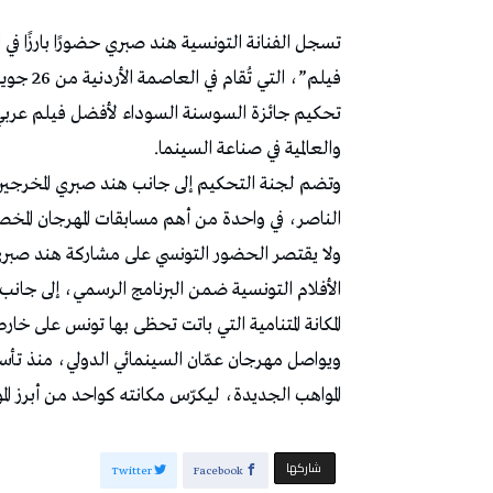
تسجل الفنانة التونسية هند صبري حضورًا بارزًا في
تحكيم جائزة السوسنة السوداء لأفضل فيلم عربي ر
والعالمية في صناعة السينما.
وتضم لجنة التحكيم إلى جانب هند صبري المخرجين 
الناصر، في واحدة من أهم مسابقات المهرجان المخصصة 
ولا يقتصر الحضور التونسي على مشاركة هند صبري
الأفلام التونسية ضمن البرنامج الرسمي، إلى ج
المكانة المتنامية التي باتت تحظى بها تونس على خارط
ويواصل مهرجان عمّان السينمائي الدولي، منذ تأس
المواهب الجديدة، ليكرّس مكانته كواحد من أبرز الموا
‫‫ شاركها‬
Twitter
Facebook