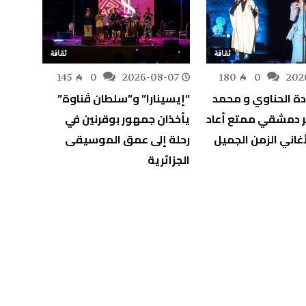
ثقافة
ثقافة
-07
145
0
2026-08-07
180
0
202
ة الحناوي و محمد
“إيسينارا” و”سلطان ڤناوة”
عودة 
 دمشقي ممتع أعاد
يأخذان جمهور بوقرنين في
غاني الزمن الجميل
رحلة إلى عمق الموسيقى
الحنين
الجزائرية