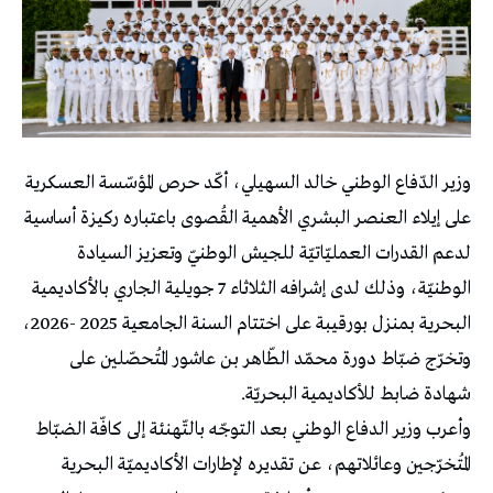
وزير الدّفاع الوطني خالد السهيلي، أكّد حرص المؤسّسة العسكرية
على إيلاء العنصر البشري الأهمية القُصوى باعتباره ركيزة أساسية
لدعم القدرات العمليّاتيّة للجيش الوطنيّ وتعزيز السيادة
الوطنيّة، وذلك لدى إشرافه الثلاثاء 7 جويلية الجاري بالأكاديمية
البحرية بمنزل بورقيبة على اختتام السنة الجامعية 2025 -2026،
وتخرّج ضبّاط دورة محمّد الطّاهر بن عاشور المُتحصّلين على
شهادة ضابط للأكاديمية البحريّة.
وأعرب وزير الدفاع الوطني بعد التوجّه بالتّهنئة إلى كافّة الضبّاط
المُتخرّجين وعائلاتهم، عن تقديره لإطارات الأكاديميّة البحرية