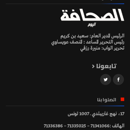
الرئيس المدير العام: سعيد بن كريم
رئيس التحرير المساعد : المنصف عويساوي
تحرير الواب: منيرة رزقي
تابعونا
اتصلوا بنا
17، نهج غاريبلدي ـ 1007 تونس
الهاتف :71341066 – 71335025 – 71336386