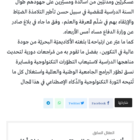
عسكريّين ومدنيّين من أساتذة ومسيّرين على جهودهم طوال
السنة الدراسية المنقضية في سبيل حسن تأطير التلامذة الضبّاط
والإرتقاء بهم في سُلّم المعرفة والعلم، وفق ما جاء في بلاغ صادر
عن وزارة الدفاع مساء أمس الأربعاء.
كما ما عبّر عن ارتياحه لما بلغته الأكاديميّة البحريّة من جودة
عالية في التكوين، بفضل ما تقوم به من مُراجعات دورية لتحديث
مناهجها الدراسية لاستيعاب التطوّرات التكنولوجية ومُسايرة
نسق تطوّر البرامج الجامعية الوطنية والعالمية واستغلال كل ما
تُتيحه الثورة التكنولوجية والذّكاء الإصطناعي في هذا المجال
‫‫ شاركها‬
Twitter
Facebook