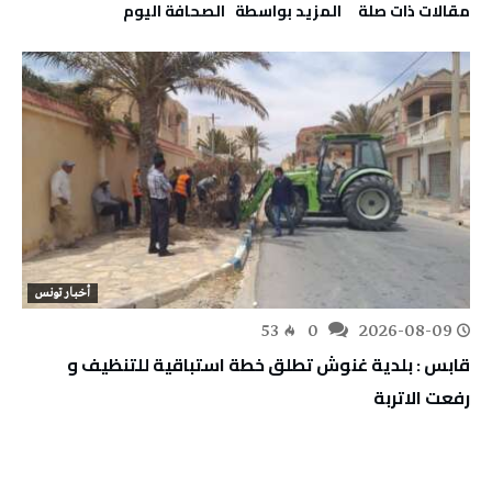
‫مقالات ذات صلة‬
‫‫المزيد بواسطة‬ ‬ ‭ ‬الصحافة‭ ‬اليوم
أخبار تونس
53
0
2026-08-09
قابس : بلدية غنوش تطلق خطة استباقية للتنظيف و
رفعت الاتربة