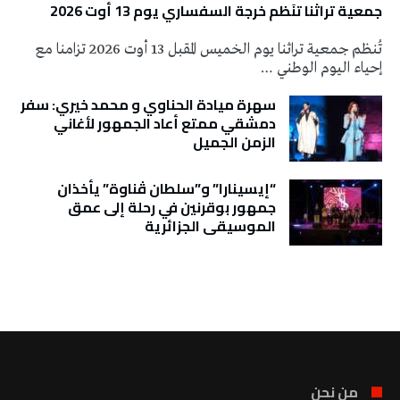
جمعية تراثنا تنَظم خرجة السفساري يوم 13 أوت 2026
تُنظم جمعية تراثنا يوم الخميس المقبل 13 أوت 2026 تزامنا مع
إحياء اليوم الوطني …
سهرة ميادة الحناوي و محمد خيري: سفر
دمشقي ممتع أعاد الجمهور لأغاني
الزمن الجميل
“إيسينارا” و”سلطان ڤناوة” يأخذان
جمهور بوقرنين في رحلة إلى عمق
الموسيقى الجزائرية
تونس الطقس
من نحن