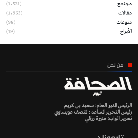
مجتمع
(1٬521)
مقالات
(1٬963)
منوعات
(98)
الأبراج
(19)
من نحن
الرئيس المدير العام: سعيد بن كريم
رئيس التحرير المساعد : المنصف عويساوي
تحرير الواب: منيرة رزقي
تابعونا