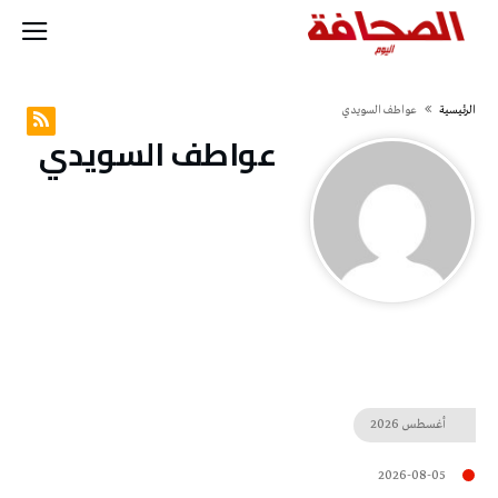
‫الرئيسية‬
عواطف‭ ‬السويدي
عواطف‭ ‬السويدي
أغسطس
2026
2026-08-05