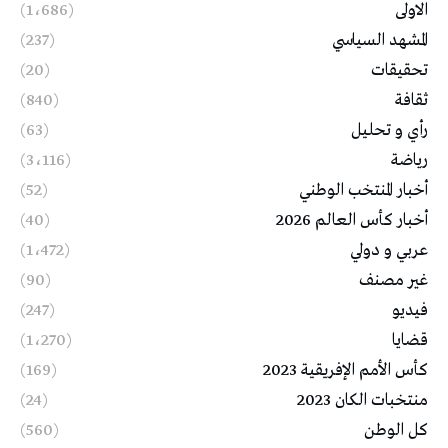
الاولى
(1٬686)
المشهد السياسي
(237)
تحقيقات
(20)
ثقافة
(840)
رأي و تحليل
(63)
رياضة
(3٬116)
أخبار المنتخب الوطني
(52)
أخبار كأس العالم 2026
(40)
عربي و دولي
(1٬472)
غير مصنف
(90)
فيديو
(247)
قضايا
(1٬270)
كأس الأمم الإفريقية 2023
(169)
منتخبات الكان 2023
(24)
كل الوطن
(560)