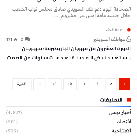
‬خلال‭ ‬جلسة‭ ‬عامة‭ ‬أمس‭ ‬على‭ ‬مشروعي‭…
2026-07-14
عواطف‭ ‬السويدي
0
171
الدورة العشرون من مهرجان الجاز بطبرقة: مـهـرجـان
يـسـتـعـيـد نـبـض الـمـديـنـة بـعـد سـت سـنوات من الصمت
1
2
3
»
10
20
...
‫الأخيرة‬
التصنيفات
أخبار تونس
(4٬827)
اقتصاد
(901)
الافتتاحية
(506)