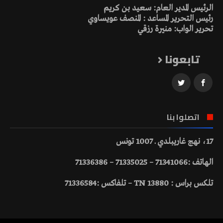
الرئيس المدير العام: سعيد بن كريم
رئيس التحرير المساعد : المنصف عويساوي
تحرير الواب: منيرة رزقي
تابعونا
اتصلوا بنا
17، نهج غاريبلدي ـ 1007 تونس
الهاتف :71341066 – 71335025 – 71336386
تلكس براس : 13880 TN – تلفاكس :71336584