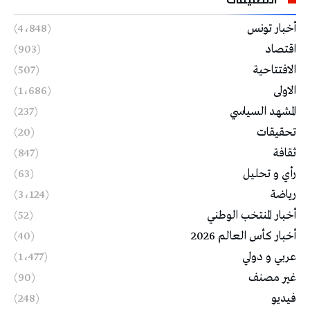
أخبار تونس
(4٬848)
اقتصاد
(903)
الافتتاحية
(507)
الاولى
(1٬686)
المشهد السياسي
(237)
تحقيقات
(20)
ثقافة
(847)
رأي و تحليل
(63)
رياضة
(3٬124)
أخبار المنتخب الوطني
(52)
أخبار كأس العالم 2026
(40)
عربي و دولي
(1٬477)
غير مصنف
(90)
فيديو
(248)