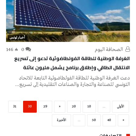
أخبار تونس
‭ ‬الصحافة‭ ‬اليوم
0
146
الغرفة الوطنية للطاقة الفولطاضوئية تدعو إلى تسريع
الانتقال الطاقي وإطلاق برنامج يشمل مليون عائلة
دعت الغرفة الوطنية للطاقة الفولطاضوئية التابعة للاتحاد
التونسي للصناعة والتجارة والصناعات التقليدية إلى تسريع…
‫الأولى‬
...
10
20
«
29
30
31
»
40
50
...
‫الأخيرة‬
التصنيفات