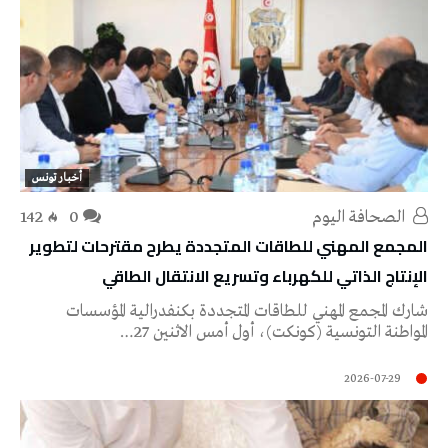
أخبار تونس
‭ ‬الصحافة‭ ‬اليوم
0
142
المجمع المهني للطاقات المتجددة يطرح مقترحات لتطوير
الإنتاج الذاتي للكهرباء وتسريع الانتقال الطاقي
شارك المجمع المهني للطاقات المتجددة بكنفدرالية المؤسسات
المواطنة التونسية (كونكت)، أول أمس الاثنين 27…
2026-07-29