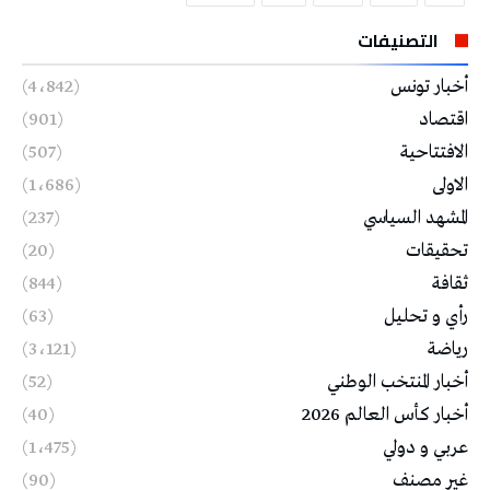
التصنيفات
أخبار تونس
(4٬842)
اقتصاد
(901)
الافتتاحية
(507)
الاولى
(1٬686)
المشهد السياسي
(237)
تحقيقات
(20)
ثقافة
(844)
رأي و تحليل
(63)
رياضة
(3٬121)
أخبار المنتخب الوطني
(52)
أخبار كأس العالم 2026
(40)
عربي و دولي
(1٬475)
غير مصنف
(90)