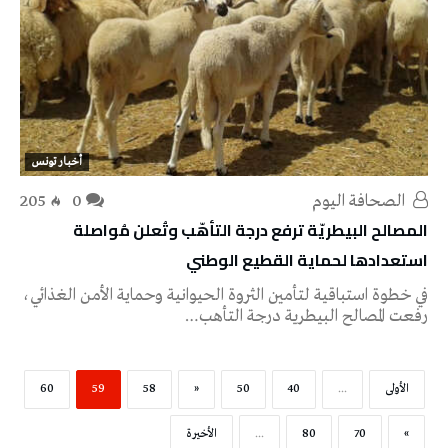
أخبار تونس
‭ ‬الصحافة‭ ‬اليوم
0
205
المصالح البيطريّة ترفع درجة التأهّب وتُعلن مُواصلة
استعدادها لحماية القطيع الوطني
في خطوة استباقية لتأمين الثروة الحيوانية وحماية الأمن الغذائي،
رفعت المصالح البيطرية درجة التأهب…
‫الأولى‬
...
40
50
«
58
59
60
»
70
80
...
‫الأخيرة‬