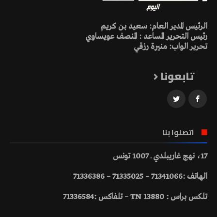
الرئيس المدير العام: سعيد بن كريم
رئيس التحرير المساعد : المنصف عويساوي
تحرير الواب: منيرة رزقي
تابعونا
اتصلوا بنا
17، نهج غاريبلدي ـ 1007 تونس
الهاتف :71341066 – 71335025 – 71336386
تلكس براس : 13880 TN – تلفاكس :71336584