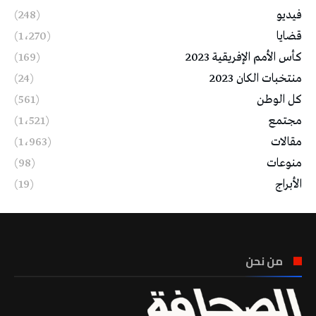
فيديو
(248)
قضايا
(1٬270)
كأس الأمم الإفريقية 2023
(169)
منتخبات الكان 2023
(24)
كل الوطن
(561)
مجتمع
(1٬521)
مقالات
(1٬963)
منوعات
(98)
الأبراج
(19)
من نحن