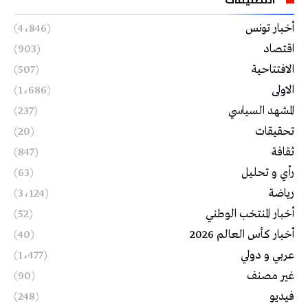
أخبار تونس
(4٬846)
اقتصاد
(903)
الافتتاحية
(507)
الاولى
(1٬686)
المشهد السياسي
(237)
تحقيقات
(20)
ثقافة
(847)
رأي و تحليل
(63)
رياضة
(3٬124)
أخبار المنتخب الوطني
(52)
أخبار كأس العالم 2026
(40)
عربي و دولي
(1٬477)
غير مصنف
(90)
فيديو
(248)