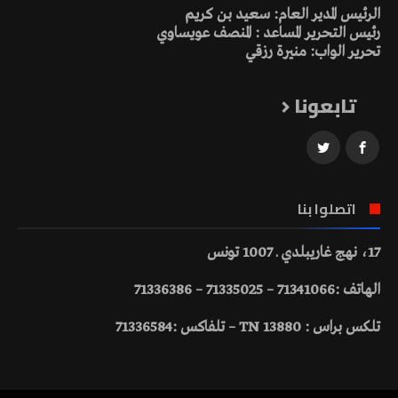
الرئيس المدير العام: سعيد بن كريم
رئيس التحرير المساعد : المنصف عويساوي
تحرير الواب: منيرة رزقي
تابعونا
اتصلوا بنا
17، نهج غاريبلدي ـ 1007 تونس
الهاتف :71341066 – 71335025 – 71336386
تلكس براس : 13880 TN – تلفاكس :71336584