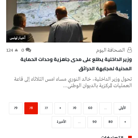
أخبار تونس
‭ ‬الصحافة‭ ‬اليوم
0
124
وزير الداخلية يطلع على مدى جاهزية وحدات الحماية
المدنية لمجابهة الحرائق
تحول وزير الداخلية، خالد النوري مساء امس الثلاثاء إلى قاعة
العمليات المركزية بالديوان الوطني…
‫الأولى‬
...
60
70
«
77
78
79
»
80
90
...
‫الأخيرة‬
التصنيفات