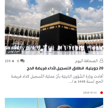
أخبار تونس
‭ ‬الصحافة‭ ‬اليوم
0
159
20 جويلية: انطلاق التسجيل لأداء فريضة الحج
أفادت وزارة الشّؤون الدّينيّة بأنّ عمليّة التّسجيل لاداء فريضة
الحج لسنة 1448 هـ /…
2026-07-15