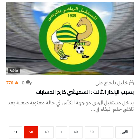
رياضة
خليل‭ ‬بلحاج‭ ‬علي
0
776
بسبب الإنذار الثالث : السميشي خارج الحسابات
يدخل مستقبل المرسى مواجهة الكأس في حالة معنوية صعبة بعد
تلاشي حلم البقاء في…
‫الأولى‬
...
30
40
«
49
50
51