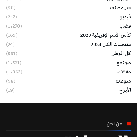
غير مصنف
(90)
فيديو
(247)
قضايا
(1٬270)
كأس الأمم الإفريقية 2023
(169)
منتخبات الكان 2023
(24)
كل الوطن
(561)
مجتمع
(1٬521)
مقالات
(1٬963)
منوعات
(98)
الأبراج
(19)
من نحن