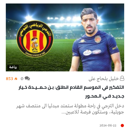
رياضة
خليل‭ ‬بلحاج‭ ‬علي
0
853
التفكير في الموسم القادم انطلق: بـن حـمــيـدة خـيار
جـديـد فـي الـمحـور
دخل الترجي في راحة مطولة ستمتد مبدئيا الى منتصف شهر
جويلية، وستكون فرصة للاعبين…
2024-06-22