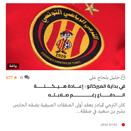
رياضة
خليل‭ ‬بلحاج‭ ‬علي
0
677
في بداية الميركاتو : إعــــادة هـــيــكـــــلــــــة
الــــــدفـــــــاع رغــــــــــــــــم صــلابــتــه
كان الترجي المبادر بعقد أولى الصفقات الصيفية بضمّه الحارس
بشير بن سعيد في صفقة…
2024-07-02