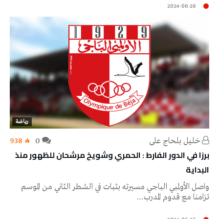
2024-06-26
رياضة
خليل‭ ‬بلحاج‭ ‬علي
0
938
برزا في الدور الفارط : الحمري وشويخ مرشحان للظهور منذ
البداية
واصل الأولمبي الباجي مسيرته بثبات في الشطر الثاني من الموسم
تزامنا مع قدوم المدرب…