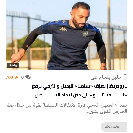
رياضة
خليل‭ ‬بلحاج‭ ‬علي
0
703
.. رودريغاز يعزف «سامبا» الرحيل والترجي يرفع
«الــــــــفيــتـــــو» الى حين إيجاد البـــــــــــديل
بعد أن استهل الترجي فترة الانتقالات الصيفية بقوة من خلال ضمّ
الحارس الدولي بشير…
يونيو
2024