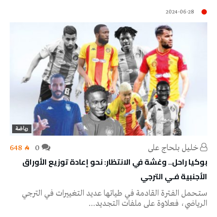
2024-06-28
رياضة
خليل‭ ‬بلحاج‭ ‬علي
0
648
بوكيا راحل.. وغشة في الانتظار: نحو إعادة توزيع الأوراق
الأجنبية فـي الترجي
ستــحمل الفــترة القادمة فـي طياتها عديد التغييرات فـي الترجي
الرياضي، فعلاوة على ملفات التجديد…