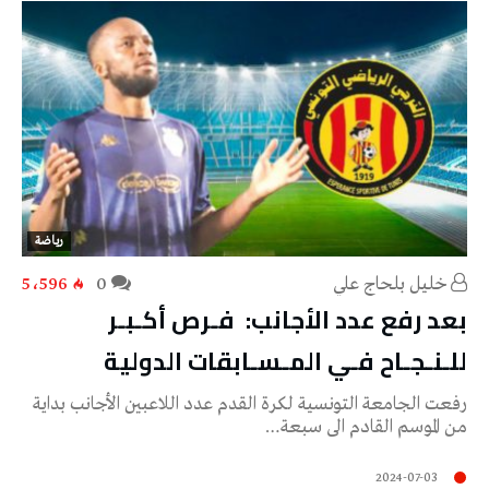
رياضة
خليل‭ ‬بلحاج‭ ‬علي
0
5٬596
بعد رفع عدد الأجانب: فـرص أكـبـر
للـنـجـاح فـي المـسـابقات الدولية
رفعت الجامعة التونسية لكرة القدم عدد اللاعبين الأجانب بداية
من الموسم القادم الى سبعة…
2024-07-03