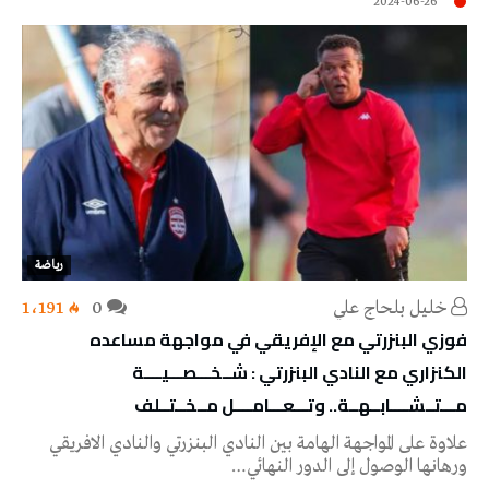
2024-06-26
رياضة
خليل‭ ‬بلحاج‭ ‬علي
0
1٬191
فوزي البنزرتي مع الإفريقي في مواجهة مساعده
الكنزاري مع النادي البنزرتي : شــخـــصـــيــــة
مـــتــشــــابــهــة.. وتـــعـــامــــل مــخــتــلف
علاوة على المواجهة الهامة بين النادي البنزرتي والنادي الافريقي
ورهانها الوصول إلى الدور النهائي…