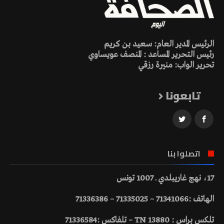
الرئيس المدير العام: سعيد بن كريم
رئيس التحرير المساعد : المنصف عويساوي
تحرير الواب: منيرة رزقي
تابعونا
اتصلوا بنا
17، نهج غاريبلدي ـ 1007 تونس
الهاتف :71341066 – 71335025 – 71336386
تلكس براس : 13880 TN – تلفاكس :71336584