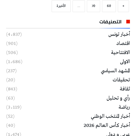
»
60
70
...
‫الأخيرة‬
التصنيفات
أخبار تونس
(4٬837)
اقتصاد
(901)
الافتتاحية
(506)
الاولى
(1٬686)
المشهد السياسي
(237)
تحقيقات
(20)
ثقافة
(843)
رأي و تحليل
(63)
رياضة
(3٬119)
أخبار المنتخب الوطني
(52)
أخبار كأس العالم 2026
(40)
عربي و دولي
(1٬474)