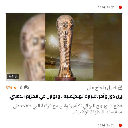
2024-06-25
رياضة
خليل‭ ‬بلحاج‭ ‬علي
0
574
بين دور وآخر : غـزارة تهـديفـية.. وتوازن في المربع الذهبي
قطع الدور ربع النهائي لكأس تونس مع الرتابة التي طغت على
منافسات البطولة الوطنية…
2024-06-23