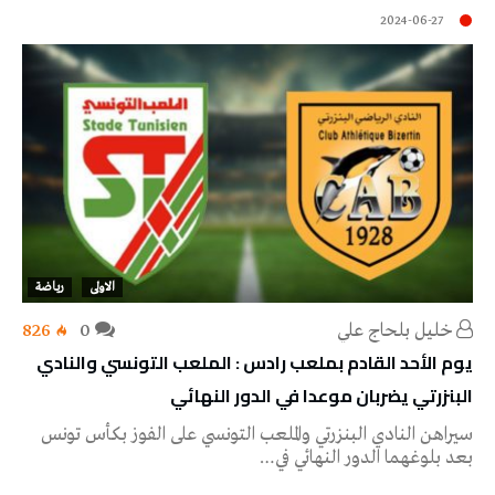
2024-06-27
الاولى
رياضة
خليل‭ ‬بلحاج‭ ‬علي
0
826
يوم الأحد القادم بملعب رادس : الملعب التونسي والنادي
البنزرتي يضربان موعدا في الدور النهائي
سيراهن النادي البنزرتي والملعب التونسي على الفوز بكأس تونس
بعد بلوغهما الدور النهائي في…