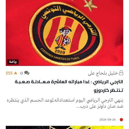
رياضة
خليل‭ ‬بلحاج‭ ‬علي
0
555
الترجي الرياضي : غدا مباراته العاشرة مـعــادلـة صـعـبـة
تـنتـظر كاردوزو
ينهي الترجي الرياضي اليوم استعداداته لموعد الحسم الذي ينتظره
ضد صان داونز على درب…
2024-04-24