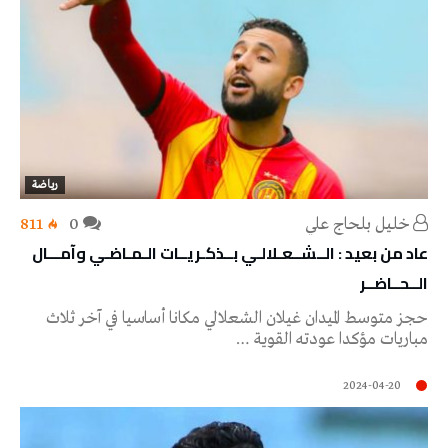
رياضة
خليل‭ ‬بلحاج‭ ‬علي
0
811
عاد من بعيد : الــشــعـلالـي بــذكـريــات الـمـاضـي وآمـــال
الــحــاضــر
حجز متوسط الميدان غيلان الشعلالي مكانا أساسيا في آخر ثلاث
مباريات مؤكدا عودته القوية …
2024-04-20