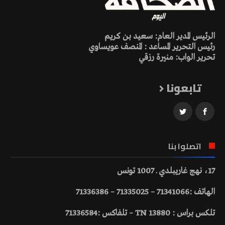
الرئيس المدير العام: سعيد بن كريم
رئيس التحرير المساعد : المنصف عويساوي
تحرير الواب: منيرة رزقي
تابعونا
اتصلوا بنا
17، نهج غاريبلدي ـ 1007 تونس
الهاتف :71341066 – 71335025 – 71336386
تلكس براس : 13880 TN – تلفاكس :71336584