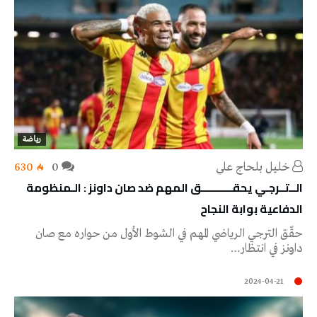
رياضة
خليل‭ ‬بلحاج‭ ‬علي
0
630
الــتــرجـي يحقـــــــــــق المهم ضد صان داونز : الـمنظومة
الدفاعية بوابة النجاح
حقّق الترجي الرياضي المهم في الشوط الأول من حواره مع صان
داونز في انتظار…
2024-04-21