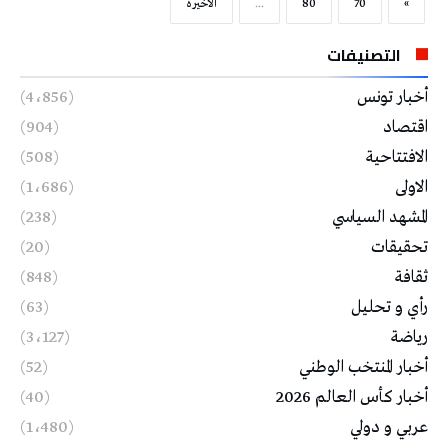
»
70
80
...
‫الأخيرة‬
التصنيفات
أخبار تونس
(4٬856)
اقتصاد
(904)
الافتتاحية
(508)
الاولى
(1٬686)
المشهد السياسي
(238)
تحقيقات
(20)
ثقافة
(848)
رأي و تحليل
(63)
رياضة
(3٬127)
أخبار المنتخب الوطني
(52)
أخبار كأس العالم 2026
(40)
عربي و دولي
(1٬480)