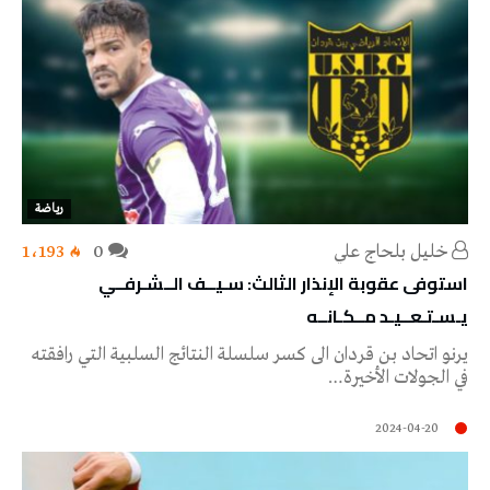
رياضة
خليل‭ ‬بلحاج‭ ‬علي
0
1٬193
استوفى عقوبة الإنذار الثالث: سـيــف الــشـرفــي
يـسـتـعــيـد مــكـانــه
يرنو اتحاد بن قردان الى كسر سلسلة النتائج السلبية التي رافقته
في الجولات الأخيرة…
2024-04-20