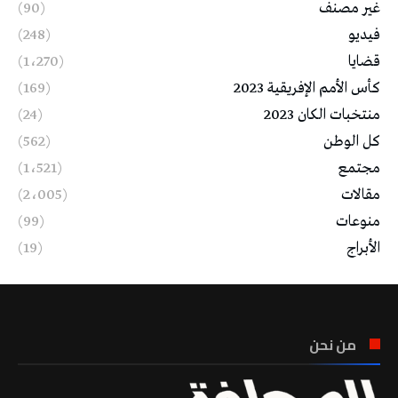
غير مصنف
(90)
فيديو
(248)
قضايا
(1٬270)
كأس الأمم الإفريقية 2023
(169)
منتخبات الكان 2023
(24)
كل الوطن
(562)
مجتمع
(1٬521)
مقالات
(2٬005)
منوعات
(99)
الأبراج
(19)
من نحن