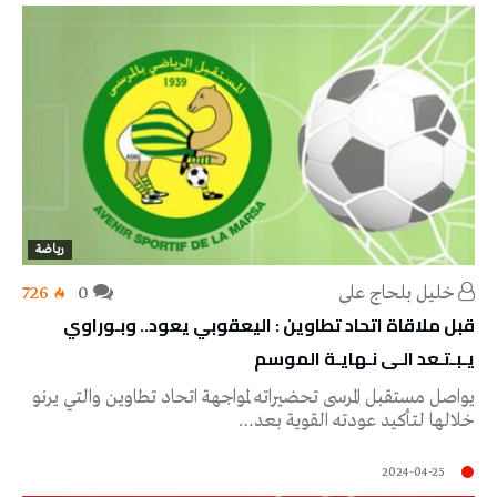
رياضة
خليل‭ ‬بلحاج‭ ‬علي
0
726
قبل ملاقاة اتحاد تطاوين : اليعقوبي يعود.. وبـوراوي
يـبـتـعد الـى نـهايـة الموسم
يواصل مستقبل المرسى تحضيراته لمواجهة اتحاد تطاوين والتي يرنو
خلالها لتأكيد عودته القوية بعد…
2024-04-25