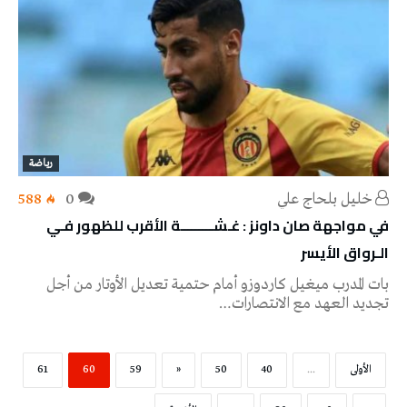
رياضة
خليل‭ ‬بلحاج‭ ‬علي
0
588
في مواجهة صان داونز : غـشـــــــــة الأقرب للظهور فـي
الـرواق الأيسر
بات المدرب ميغيل كاردوزو أمام حتمية تعديل الأوتار من أجل
تجديد العهد مع الانتصارات…
‫الأولى‬
...
40
50
«
59
60
61