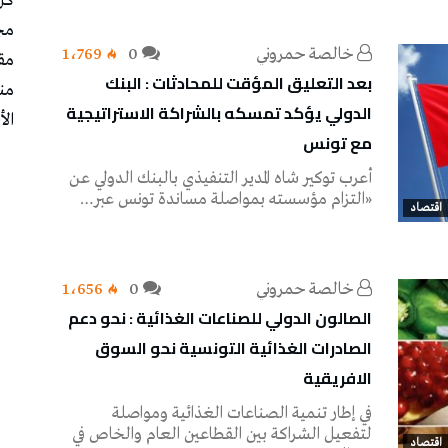
كل
مج
خالصة حمروني
0
1٬769
مق
بعد التعليق المؤقت للمحادثات : البنك
من
الدولي يؤكد تمسكه بالشراكة الاستراتيجية
الأ
مع تونس
أعرب توكير شاه المدير التنفيذي بالبنك الدولي عن
«التزام مؤسسته بمواصلة مساندة تونس عبر…
اقتصاد
خالصة حمروني
0
1٬656
الصالون الدولي للصناعات الغذائية : نحو دعم
الصادرات الغذائية التونسية نحو السوق
الافريقية
في إطار تنمية الصناعات الغذائية ومواصلة
لتفعيل الشراكة بين القطاعين العام والخاص في
اقتصاد