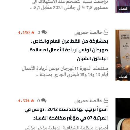
تراجعت نسبة التضخم عند الاستهلاك الى
مستوى 7,8 % في جانفي 2024 مقابل 8,1…
اقتصاد
خالصة حمروني
0
4٬150
بمشاركة من القطاعين العام والخاص :
مهرجان تونس لريادة الأعمال لمساندة
الباعثين الشبان
ستنعقد الدورة 11 لمهرجان تونس لريادة الأعمال
أيام 13 و14 و15 فيفري الجاري بمدينة…
اقتصاد
خالصة حمروني
0
4٬334
أسوأ ترتيب لها منذ سنة 2012 : تونس في
المرتبة 87 في مؤشر مكافحة الفساد
أصدرت منظمة الشفافية الدولية مؤخرا مؤشر