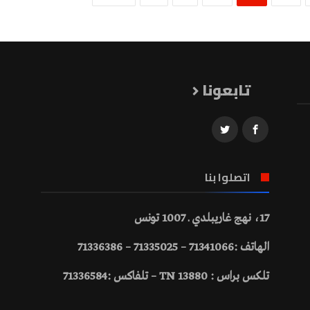
تابعونا
اتصلوا بنا
17، نهج غاريبلدي ـ 1007 تونس
الهاتف :71341066 – 71335025 – 71336386
تلكس براس : 13880 TN – تلفاكس :71336584