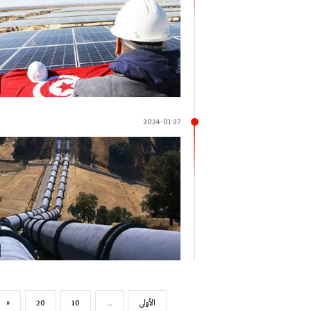
2024-01-27
‫الأولى‬
...
10
20
«