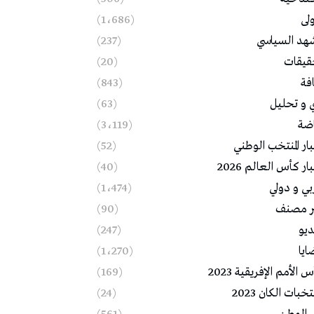
ولى
(1٬686)
شهد السياسي
(237)
قيقات
(20)
فة
(843)
ي و تحليل
(63)
اضة
(3٬119)
ار المنتخب الوطني
(52)
ار كأس العالم 2026
(40)
بي و دولي
(1٬474)
ر مصنف
(90)
ديو
(247)
ايا
(1٬270)
 الأمم الإفريقية 2023
(169)
خبات الكان 2023
(24)