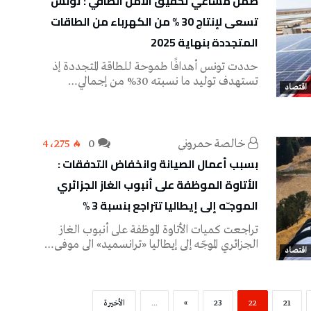
ضمن مساعي تحقيق الأمن الطاقي : تونس
تسعى لإنتاج 30 % من الكهرباء من الطاقات
المتجددة بنهاية 2025
حددت تونس أهدافًا طموحة للطاقة المتجددة إذ
تستهدف توليد ما نسبته 30% من إجمالي…
اقتصاد
خالصة حمروني
0
4٬275
بسبب أعمال الصيانة وانخفاض التدفقات :
الأتاوة الموظفة على أنبوب الغاز الجزائري
الموجـّه إلى إيطاليا تتراجع بنسبة 3 %
تراجعت كميات الأتاوة الموظفة على أنبوب الغاز
الجزائري الموجّه إلى إيطاليا «ترانسميد» الى موفى…
اقتصاد
21
22
23
»
...
‫الأخيرة‬