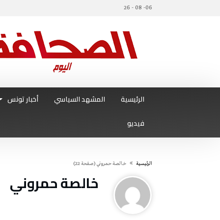
06- 08 - 26
الرئيسية
المشهد السياسي
أخبار تونس
فيديو
‫الرئيسية‬
خالصة حمروني
(‫صفحة‬ 22)
خالصة حمروني