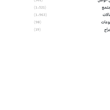
 الوطن
(561)
تمع
(1٬521)
الات
(1٬963)
وعات
(98)
براج
(19)