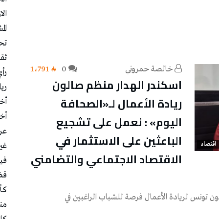
الا
الم
تح
ثقا
خالصة حمروني
0
1٬791
رأ
اسكندر الهدار منظم صالون
ري
ريادة الأعمال لـ«الصحافة
أخب
أخب
اليوم» : نعمل على تشجيع
عر
الباعثين على الاستثمار في
اقتصاد
غي
الاقتصاد الاجتماعي والتضامني
في
قض
كأس
ن تونس لريادة الأعمال فرصة للشباب الراغبين في
منت