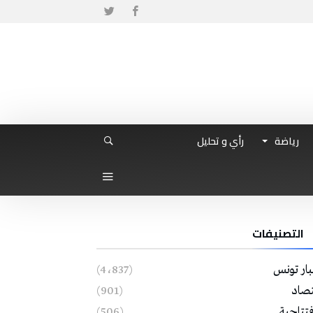
رياضة
رأي و تحليل
التصنيفات
بار تونس
(4٬837)
تصاد
(901)
فتتاحية
(506)