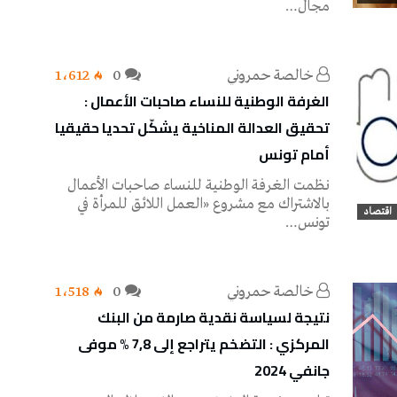
مجال…
خالصة حمروني
0
1٬612
الغرفة الوطنية للنساء صاحبات الأعمال :
تحقيق العدالة المناخية يشكّل تحديا حقيقيا
أمام تونس
نظمت الغرفة الوطنية للنساء صاحبات الأعمال
بالاشتراك مع مشروع «العمل اللائق للمرأة في
اقتصاد
تونس…
خالصة حمروني
0
1٬518
نتيجة لسياسة نقدية صارمة من البنك
المركزي : التضخم يتراجع إلى 7,8 % موفى
جانفي 2024