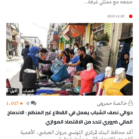
‬جمعه‭ ‬مع‭ ‬ممثلي‭ ‬غرفة‭…
2023-12-20
اقتصاد
الاولى
خالصة حمروني
0
1٬017
حوالي نصف الشباب يعمل في القطاع غير المنظم : الاندماج
المالي ضروري للحد من الاقتصاد الموازي
أكد محافظ البنك المركزي التونسي مروان العباسي، الأهمية