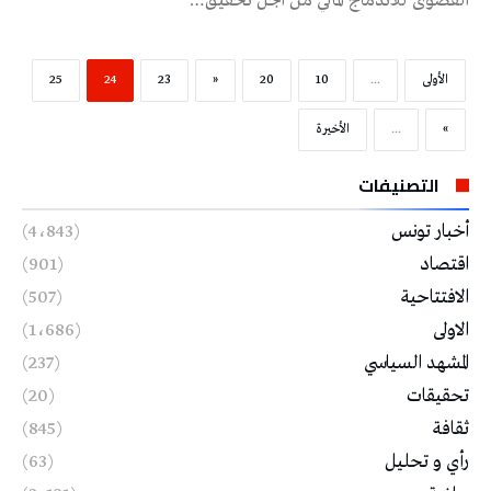
القصوى للاندماج المالي من أجل تحقيق…
‫الأولى‬
...
10
20
«
23
24
25
»
...
‫الأخيرة‬
التصنيفات
أخبار تونس
(4٬843)
اقتصاد
(901)
الافتتاحية
(507)
الاولى
(1٬686)
المشهد السياسي
(237)
تحقيقات
(20)
ثقافة
(845)
رأي و تحليل
(63)