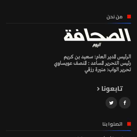
من نحن
الرئيس المدير العام: سعيد بن كريم
رئيس التحرير المساعد : المنصف عويساوي
تحرير الواب: منيرة رزقي
تابعونا
اتصلوا بنا