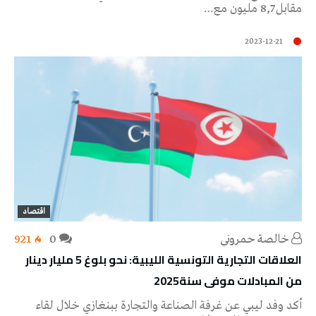
مقابل 8,7 مليون مع…
2023-12-21
اقتصاد
خالصة حمروني
0
921
‬من‭ ‬المبادلات‭ ‬موفى‭ ‬سنة‭ ‬2025