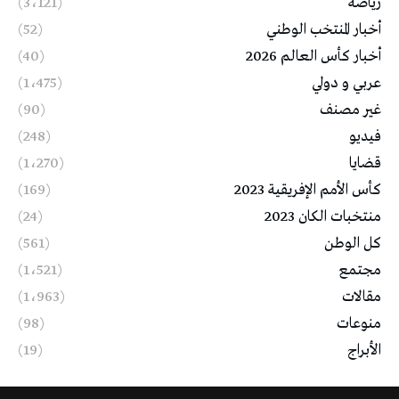
رياضة
(3٬121)
أخبار المنتخب الوطني
(52)
أخبار كأس العالم 2026
(40)
عربي و دولي
(1٬475)
غير مصنف
(90)
فيديو
(248)
قضايا
(1٬270)
كأس الأمم الإفريقية 2023
(169)
منتخبات الكان 2023
(24)
كل الوطن
(561)
مجتمع
(1٬521)
مقالات
(1٬963)
منوعات
(98)
الأبراج
(19)