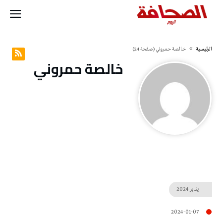
‫الرئيسية‬
خالصة حمروني
(‫صفحة‬ 24)
خالصة حمروني
يناير
2024
2024-01-07