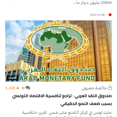
25894 مليون دينار ما…
2023-12-28
اقتصاد
خالصة حمروني
0
1٬135
صندوق النقد العربي : تراجع تنافسية الاقتصاد التونسي
بسبب ضعف النمو الحقيقي
حلت تونس في المركز التاسع عشر ضمن تقرير «تنافسية