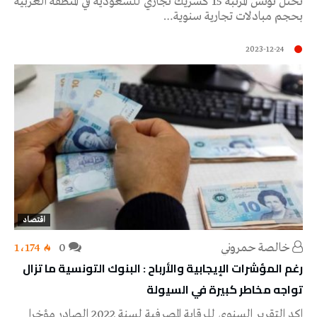
تحتل تونس المرتبة 15 كشريك تجاري للسعودية في المنطقة العربية
بحجم مبادلات تجارية سنوية…
2023-12-24
اقتصاد
خالصة حمروني
0
1٬174
رغم المؤشرات الإيجابية والأرباح : البنوك التونسية ما تزال
تواجه مخاطر كبيرة في السيولة
اكد التقرير السنوي للرقابة المصرفية لسنة 2022 الصادر مؤخرا