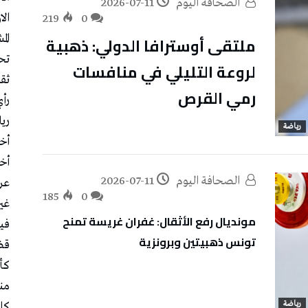
‭ ‬الصحافة‭ ‬اليوم
2026-07-11
الا
219
0
ملتقى أوسترافا الدولي: ذهبية
الم
تح
لروعة التليلي في منافسات
ثقا
رمي القرص
رأ
ري
رياضة
أخب
أخب
‭ ‬الصحافة‭ ‬اليوم
2026-07-11
عر
185
0
غي
مونديال رفع الأثقال: غفران غريسة تمنح
في
تونس ذهبيتين وبرونزية
قض
كأس
منت
رياضة
كل