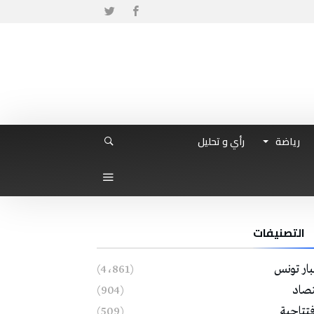
رياضة
رأي و تحليل
التصنيفات
بار تونس
(4٬861)
تصاد
(904)
فتتاحية
(509)