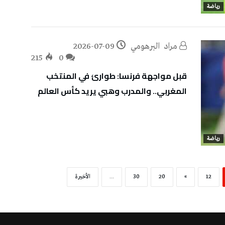
رياضة
مراد‭ ‬ البرهومي
2026-07-09
215
0
قبل مواجهة فرنسا: طوارئ في المنتخب
المغربي.. والمدرب وهبي يريد كأس العالم
رياضة
12
»
20
30
...
‫الأخيرة‬