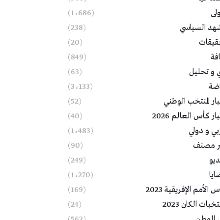
ولى
(1٬686)
شهد السياسي
(238)
قيقات
(20)
فة
(849)
ي و تحليل
(63)
اضة
(3٬133)
ار المنتخب الوطني
(52)
ار كأس العالم 2026
(40)
بي و دولي
(1٬483)
ر مصنف
(90)
ديو
(249)
ايا
(1٬270)
 الأمم الإفريقية 2023
(169)
خبات الكان 2023
(24)
 الوطن
(562)