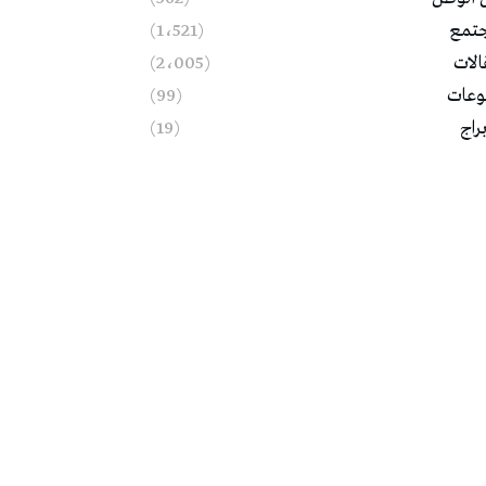
تمع
(1٬521)
الات
(2٬005)
وعات
(99)
براج
(19)