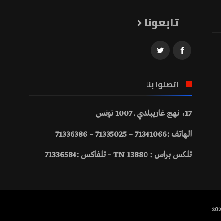
تابعونا
اتصلوا بنا
17، نهج غاريبلدي ـ 1007 تونس
الهاتف :71341066 – 71335025 – 71336386
تلكس براس : 13880 TN – تلفاكس :71336584