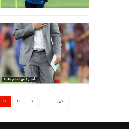
أخبار كأس العالم 2026
‫الأولى‬
...
«
10
11