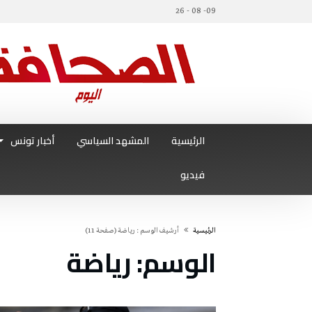
09- 08 - 26
الرئيسية
المشهد السياسي
أخبار تونس
فيديو
‫الرئيسية‬
‫أرشيف الوسم :‬ رياضة
(‫صفحة‬ 11)
الوسم:
رياضة