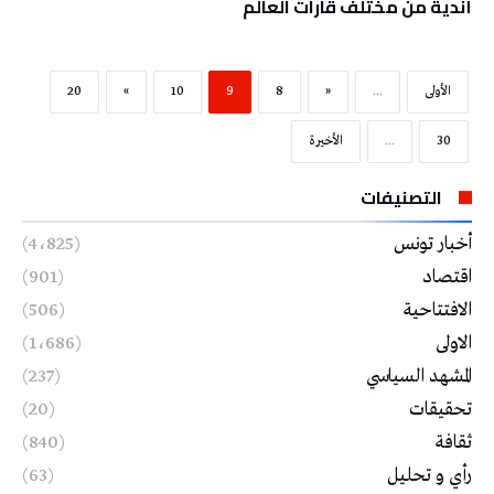
أندية من مختلف قارات العالم
‫الأولى‬
...
«
8
9
10
»
20
30
...
‫الأخيرة‬
التصنيفات
أخبار تونس
(4٬825)
اقتصاد
(901)
الافتتاحية
(506)
الاولى
(1٬686)
المشهد السياسي
(237)
تحقيقات
(20)
ثقافة
(840)
رأي و تحليل
(63)