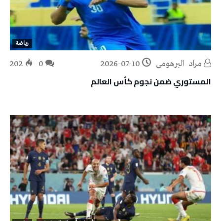
رياضة
مراد‭ ‬ البرهومي
2026-07-10
0
202
المستوري ضمن نجوم كأس العالم