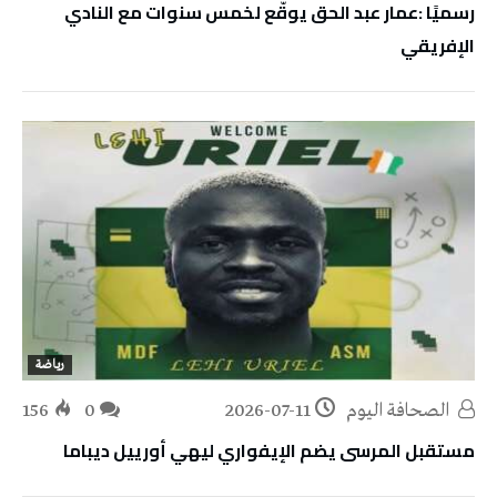
رسميًا :عمار عبد الحق يوقّع لخمس سنوات مع النادي
الإفريقي
رياضة
‭ ‬الصحافة‭ ‬اليوم
2026-07-11
0
156
مستقبل المرسى يضم الإيفواري ليهي أورييل ديباما