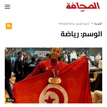
‫الرئيسية‬
‫أرشيف الوسم :‬ رياضة
(‫صفحة‬ 9)
الوسم:
رياضة
رياضة