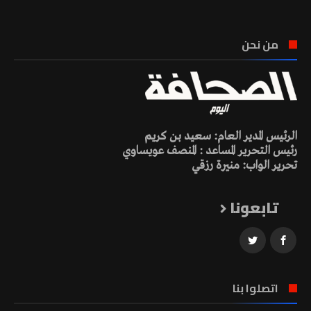
من نحن
الرئيس المدير العام: سعيد بن كريم
رئيس التحرير المساعد : المنصف عويساوي
تحرير الواب: منيرة رزقي
تابعونا
اتصلوا بنا