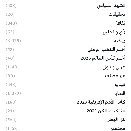
المشهد السياسي
(238)
تحقيقات
(20)
ثقافة
(848)
رأي و تحليل
(63)
رياضة
(3٬129)
أخبار المنتخب الوطني
(52)
أخبار كأس العالم 2026
(40)
عربي و دولي
(1٬481)
غير مصنف
(90)
فيديو
(248)
قضايا
(1٬270)
كأس الأمم الإفريقية 2023
(169)
منتخبات الكان 2023
(24)
كل الوطن
(562)
مجتمع
(1٬521)