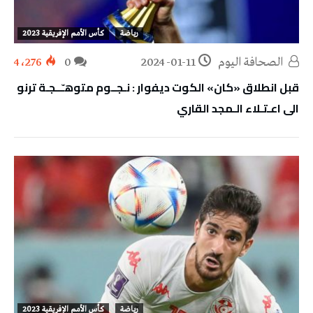
رياضة
كأس الأمم الإفريقية 2023
‭ ‬الصحافة‭ ‬اليوم
2024-01-11
0
4٬276
قبل انطلاق «كان» الكوت ديفوار : نـجــوم متوهـّــجـة ترنو
الى اعـتـلاء الـمجد القاري
رياضة
كأس الأمم الإفريقية 2023