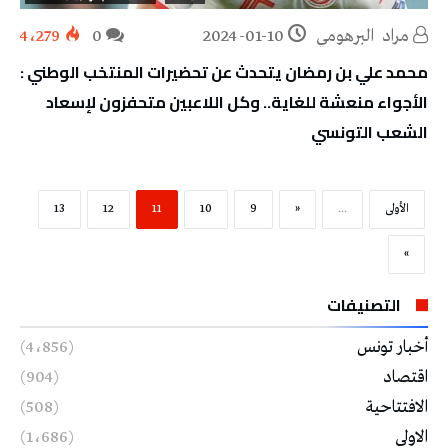
مراد‭ ‬ البرهومي
2024-01-10
0
4٬279
محمد علي بن رمضان يتحدث عن تحضيرات المنتخب الوطني :
الأجواء منعشة للغاية.. وكل اللاعبين متحفزون لإسعاد
الشعب التونسي
‫الأولى‬
...
«
9
10
11
12
13
»
التصنيفات
أخبار تونس
(4٬856)
اقتصاد
(904)
الافتتاحية
(508)
الاولى
(1٬686)