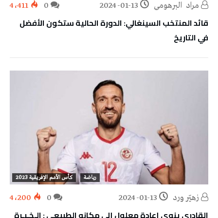
مراد‭ ‬ البرهومي
2024-01-13
0
4٬411
قائد المنتخب السينغالي: الدورة الحالية ستكون الأفضل
في التاريخ
رياضة
كأس الأمم الإفريقية 2023
زهيّر‭ ‬ورد
2024-01-13
0
4٬200