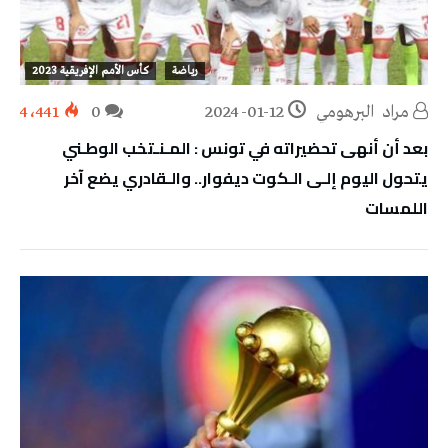
رياضة
كأس الأمم الإفريقية 2023
مراد‭ ‬ البرهومي
2024-01-12
0
4٬441
بعد أن أنهى تحضيراته في تونس : المـنـتخب الوطـني
يتحول اليوم إلـى الـكوت ديفوار.. والـقادري يضع آخر
اللمسات