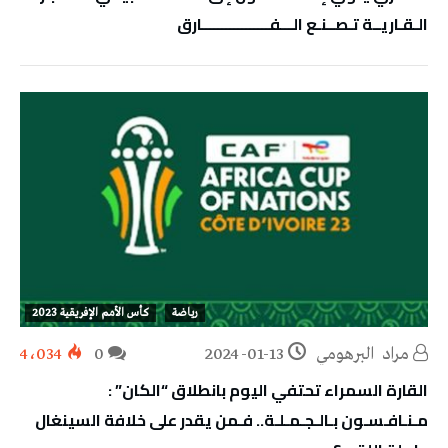
‬الـقـاريــة‭ ‬تـصــنـع‭ ‬الـــفـــــــــــــــــارق
رياضة
كأس الأمم الإفريقية 2023
مراد‭ ‬ البرهومي
2024-01-13
0
4٬034
القارة السمراء تحتفي اليوم بانطلاق “الكان” :
مـنـافـسـون بـالـجـمـلـة.. فـمن يقدر على خلافة السينغال