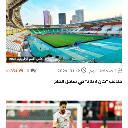
كأس الأمم الإفريقية 2023
‭ ‬الصحافة‭ ‬اليوم
2024-01-12
0
4٬854
ملاعب “كان 2023” في ساحل العاج