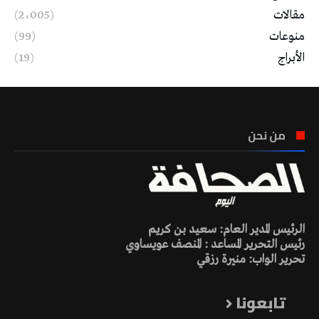
مقالات
(2٬005)
منوعات
(99)
الأبراج
(19)
من نحن
الرئيس المدير العام: سعيد بن كريم
رئيس التحرير المساعد : المنصف عويساوي
تحرير الواب: منيرة رزقي
تابعونا