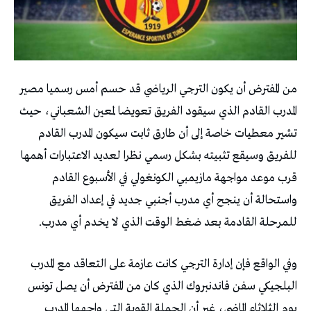
‬للمرحلة‭ ‬القادمة‭ ‬بعد‭ ‬ضغط‭ ‬الوقت‭ ‬الذي‭ ‬لا‭ ‬يخدم‭ ‬أي‭ ‬مدرب‭.‬