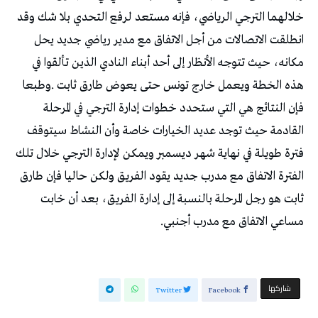
‬مساعي‭ ‬الاتفاق‭ ‬مع‭ ‬مدرب‭ ‬أجنبي‭.‬
‫‫ شاركها‬
Twitter
Facebook