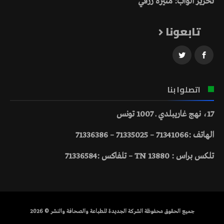
تحرير الواب: منيرة رزقي
تابعونا
اتصلوا بنا
17، نهج غاريبلدي ـ 1007 تونس
الهاتف :71341066 – 71335025 – 71336386
تلكس براس : 13880 TN – تلفاكس :71336584
جميع الحقوق محفوظة الشركة الجديدة للطباعة والصحافة والنشر © 2026