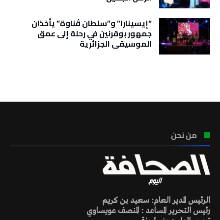
“إيسينارا” و”سلطان ڤناوة” يأخذان
جمهور بوقرنين في رحلة إلى عمق
الموسيقى الجزائرية
تونس الطقس
من نحن
الرئيس المدير العام: سعيد بن كريم
رئيس التحرير المساعد : المنصف عويساوي