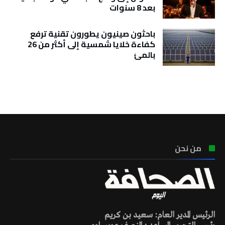
بعد 8 سنوات
باحثون صينيون يطورون تقنية ترفع
كفاءة خلايا شمسية إلى أكثر من 26
بالمئ
تونس الطقس
من نحن
الرئيس المدير العام: سعيد بن كريم