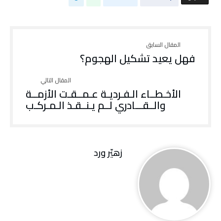
فهل يعيد تشكيل الهجوم؟
الأخـطــاء الـفـرديـة عـمــقـت الأزمــة
والــقـــادري لــم يـنــقـذ الـمـركـب
زهيّر‭ ‬ورد