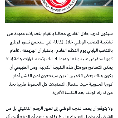
‬عن‭ ‬تدارك‭ ‬الموقف‭ ‬بعد‭ ‬النكسة‭ ‬الأخيرة‭.‬