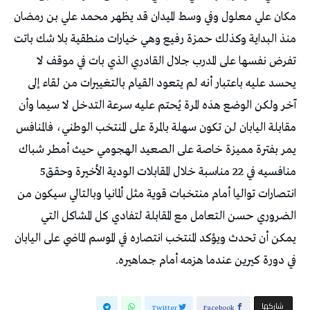
‬منافسيه‭ ‬في‭ ‬22‭ ‬مناسبة‭ ‬خلال‭ ‬المقابلات‭ ‬الودية‭ ‬الأخيرة‭ ‬وحقق‭ ‬5‭
‬في‭ ‬دورة‭ ‬كيرين‭ ‬عندما‭ ‬هزمه‭ ‬أمام‭ ‬جماهيره‭.‬
‫‫ شاركها‬
Twitter
Facebook