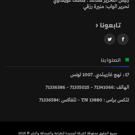
رئيس التحرير المساعد : المنصف عويساوي
تحرير الواب: منيرة رزقي
تابعونا
اتصلوا بنا
17، نهج غاريبلدي ـ 1007 تونس
الهاتف :71341066 – 71335025 – 71336386
تلكس براس : 13880 TN – تلفاكس :71336584
جميع الحقوق محفوظة الشركة الجديدة للطباعة والصحافة والنشر © 2026