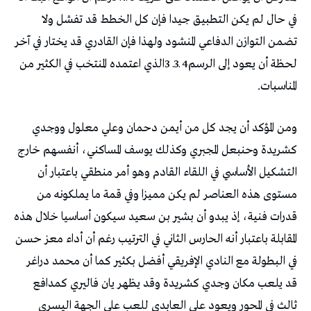
‬المناسبات‭.‬