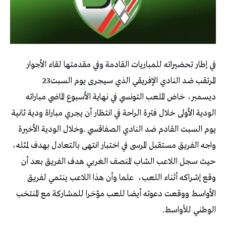
‬المرتقب‭ ‬ضد‭ ‬النادي‭ ‬الإفريقي‭ ‬الذي‭ ‬سيجرى‭ ‬يوم‭ ‬السبت‭ ‬23‭
‬وقع‭ ‬إشراكه‭ ‬أثناء‭ ‬اللعب،‭
‬الوطني‭ ‬للأواسط‭.‬