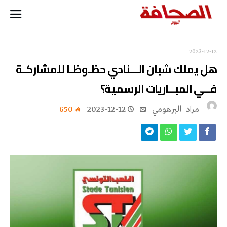
2023-12-12
هل يملك شبان الـــنادي حظـوظـا للمشاركـة
فــي المبــاريات الرسمية؟
مراد‭ ‬ البرهومي
2023-12-12
650