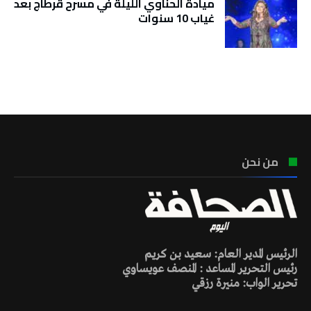
ميادة الحناوي الليلة في مسرح قرطاج بعد
غياب 10 سنوات
تونس الطقس
من نحن
الرئيس المدير العام: سعيد بن كريم
رئيس التحرير المساعد : المنصف عويساوي
تحرير الواب: منيرة رزقي