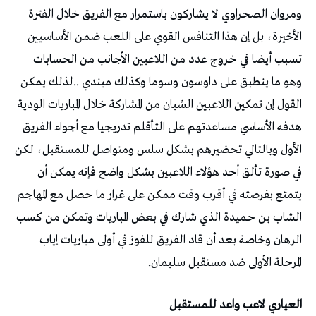
‬المرحلة‭ ‬الأولى‭ ‬ضد‭ ‬مستقبل‭ ‬سليمان‭.‬
العياري‭ ‬لاعب‭ ‬واعد‭ ‬للمستقبل