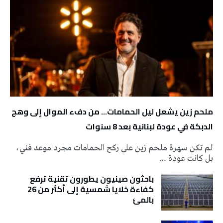
ملحم زين يشعل ليل الحمامات… من دفء الموال إلى وهج
الدبكة في عودة لبنانية بعد 8 سنوات
لم تكن سهرة ملحم زين على ركح الحمامات مجرد موعد فني،
بل كانت عودة …
باحثون صينيون يطورون تقنية ترفع
كفاءة خلايا شمسية إلى أكثر من 26
بالمئ