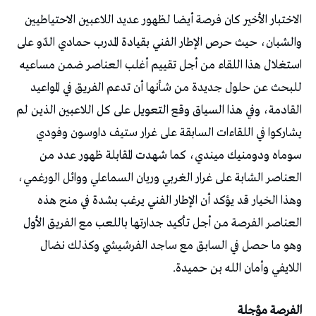
‬اللايفي‭ ‬وأمان‭ ‬الله‭ ‬بن‭ ‬حميدة‭.‬
الفرصة‭ ‬مؤجلة‭ ‬