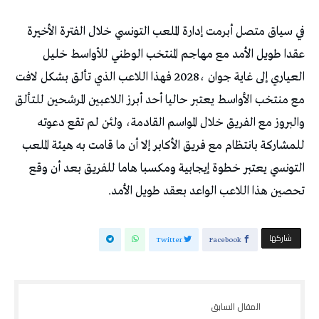
‬تحصين‭ ‬هذا‭ ‬اللاعب‭ ‬الواعد‭ ‬بعقد‭ ‬طويل‭ ‬الأمد‭.‬
‫‫ شاركها‬
Twitter
Facebook