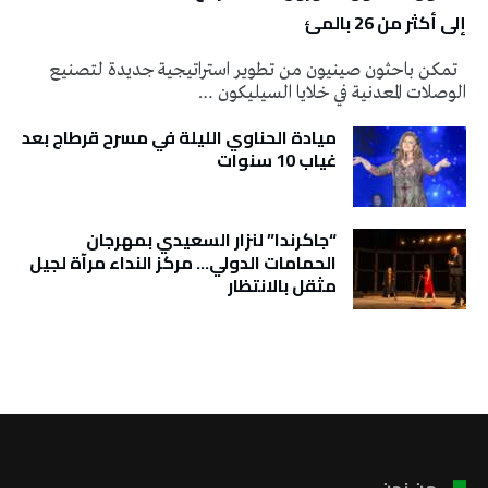
إلى أكثر من 26 بالمئ
تمكن باحثون صينيون من تطوير استراتيجية جديدة لتصنيع
الوصلات المعدنية في خلايا السيليكون …
ميادة الحناوي الليلة في مسرح قرطاج بعد
غياب 10 سنوات
“جاكرندا” لنزار السعيدي بمهرجان
الحمامات الدولي… مركز النداء مرآة لجيل
مثقل بالانتظار
تونس الطقس
من نحن