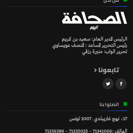
الرئيس المدير العام: سعيد بن كريم
رئيس التحرير المساعد : المنصف عويساوي
تحرير الواب: منيرة رزقي
تابعونا
اتصلوا بنا
17، نهج غاريبلدي ـ 1007 تونس
الهاتف :71341066 – 71335025 – 71336386