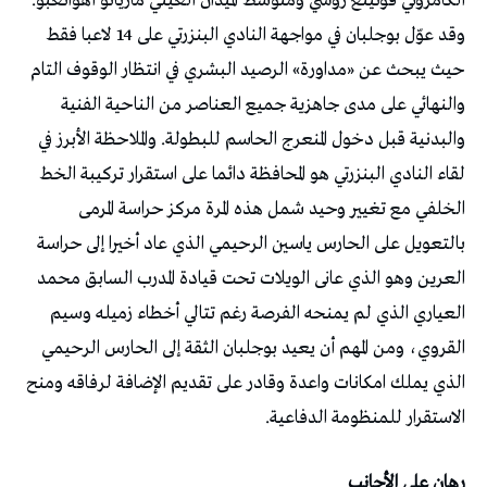
الكامروني فونينغ روشي ومتوسط الميدان الغيني ماريانو أهوانغبو.
وقد عوّل بوجلبان في مواجهة النادي البنزرتي على 14 لاعبا فقط
حيث يبحث عن «مداورة» الرصيد البشري في انتظار الوقوف التام
والنهائي على مدى جاهزية جميع العناصر من الناحية الفنية
والبدنية قبل دخول المنعرج الحاسم للبطولة. والملاحظة الأبرز في
لقاء النادي البنزرتي هو المحافظة دائما على استقرار تركيبة الخط
الخلفي مع تغيير وحيد شمل هذه المرة مركز حراسة المرمى
بالتعويل على الحارس ياسين الرحيمي الذي عاد أخيرا إلى حراسة
العرين وهو الذي عانى الويلات تحت قيادة المدرب السابق محمد
العياري الذي لم يمنحه الفرصة رغم تتالي أخطاء زميله وسيم
القروي، ومن المهم أن يعيد بوجلبان الثقة إلى الحارس الرحيمي
الذي يملك امكانات واعدة وقادر على تقديم الإضافة لرفاقه ومنح
الاستقرار للمنظومة الدفاعية.
رهان على الأجانب