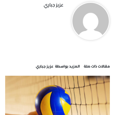
عزيز جباري
‫مقالات ذات صلة‬
‫‫المزيد بواسطة‬ ‬ عزيز جباري