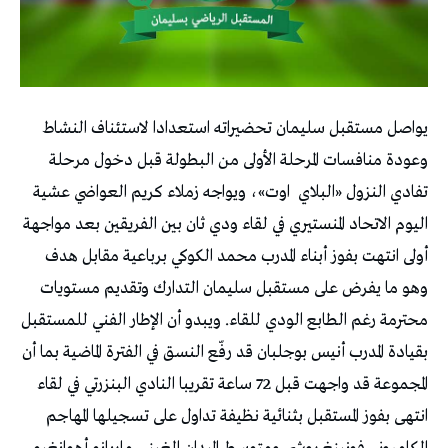
يواصل مستقبل سليمان تحضيراته استعدادا لاستئناف النشاط
وعودة منافسات المرحلة الأولى من البطولة قبل دخول مرحلة
تفادي النزول «البلاي
اوت»، ويواجه زملاء كريم العواضي عشية
اليوم الاتحاد المنستيري في لقاء ودي ثان بين الفريقين بعد مواجهة
أولى انتهت بفوز أبناء المدرب محمد الكوكي برباعية مقابل هدف
وهو ما يفرض على مستقبل سليمان التدارك وتقديم مستويات
محترمة رغم الطابع الودي للقاء. ويبدو أن الإطار الفني للمستقبل
بقيادة المدرب أنيس بوجلبان قد رفّع النسق في الفترة الماضية بما أن
المجموعة قد واجهت قبل 72 ساعة تقريبا النادي البنزرتي في لقاء
انتهى بفوز المستقبل بثنائية نظيفة تداول على تسجيلها المهاجم