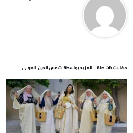
‫مقالات ذات صلة‬
‫‫المزيد بواسطة‬ ‬ شمس‭ ‬الدين‭ ‬ العوني‭ ‬