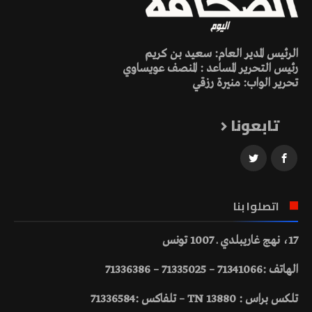
الرئيس المدير العام: سعيد بن كريم
رئيس التحرير المساعد : المنصف عويساوي
تحرير الواب: منيرة رزقي
تابعونا
اتصلوا بنا
17، نهج غاريبلدي ـ 1007 تونس
الهاتف :71341066 – 71335025 – 71336386
تلكس براس : 13880 TN – تلفاكس :71336584