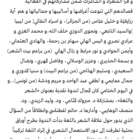
و قرأ الشعراء و الشاعرات ضمن مشاركاتهم في الفعالية
قصائدهم التي تنوعت أغراضها و أساليبها و جمالياتها و هم
آية
رزايقيّة و خليل عبّاس (من الجزائر)، و اسراء النفاتي( من ليبيا
)والسيد التابعي، ونجوى الدوزي خلف الله،و محمد الغزي و
عرادي نصري و انيس الهاني سهام بن رحمة، والهادي العثماني،
وأيمن الجوادي و نور مرابط و رتال الهاني
(من براعم بيت الشعر)
و بسمة الحذيري، وعزيز الوسلاتي، وفاضل المهري، ونضال
السعيدي، وسليم الهدّاجي (من براعم البيت) و سنيا المدوري و
جمال عمايمي و لطفي عبد الواحد و مريم ودشة (من تونس)…و
في اليوم الختامي كان المجال لندوة نقدية بعنوان «الشعر
واللغة»، بمشاركة د. مبروك المنّاعي، ود. وليد الزيدي، ود.
منصف الوهايبي، وأدارها د. حاتم لفطناسي.وانطلاقاً من السؤال
الذي يدور حول علاقة الشعر باللغة بدأت الندوة بطرح أوراق
بحثية تطرقت إلى دور الاستعمال الشعري في إثراء اللغة تركيباً