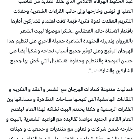
عبد الحفيظ الهرقاَم الاعلامي الذي تقلْد العديد من المناصب
العليا في تونس وخارجها وإلى جانب القراءات الشعرية وحفلات
التكريم انعقدت ندوة فكرية قيّمة لاقت اهتمام المشاركين أدارها
باقتدار الاستاذ حاتم الفطناسي ..شكرا موصولا لبيت الشعر
بالقيروان ولمديرته المجتهدة الشاعرة جميلة الماجري على تنظيم هذا
المهرجان الرفيع وعلى توفير جميع أسباب نجاحه وشكرا أيضا على
حسن البرمجة والتنظيم وحفاوة الاستقبال التي خُصّ بها جميع
المشاركين والمشاركات ..”.
فعاليات متنوعة كعادات المهرجان مع الشعر و النقد و التكريم و
اللقاءات الهامشية التي تتيحها صباحات التظاهرة و مساءاتها بين
الفقرات الرسمية و هكذا يختتم البيت نشاكه لهذا العام ليفتتح
العام القادم الجديد مواصلا تقاليده مع المواعيد الشعرية بالبيت و
خارجه ضمن شراكات و تعاون مع منتديات و جمعيات و هيئات