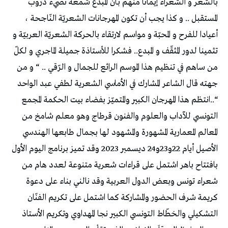
بالشّعر و الشّعراء إيمانا منهم بأنّ المبدع شمعة تضيء دروب
المستقبل .. و كذا يجب أن تكون المهرجانات الشعريّة النّاجحة ،
أعيادا للفرح و المحبّة و مواسم لارتقاء بالحركة الشعريّة العربيّة و
تثمينا لدور المثقّف و المبدع.. فشكرا للأستاذة جميلة الماجري و لكلّ
من ساهم في تنظيم هذا الموسم الرائع للجمال و الرّقي .. “ و من
جهته قال الشاعر المشارك في الأماسي الشعرية لطفي عبد الواحد
“..انتظم هذا المهرجان الكبير والمتميّز بفضاء بيت الحكمة المجمع
التونسي للآداب والعلوم والفنون قرطاج وهو معلم شامخ من
المعالم المعمارية المشهورة والمشهود لها بجمال طابعها الهندسي
الأصيل أيام 22و23و24 ديسمبر 2023 وقد تميز برنامج اليوم الأول
بافتتاح باهر اشتمل على قراءات شعرية متنوعة لعدد هام من
شعراء تونس وبعض الدول العربية وقد نالني بناء على دعوة
كريمة شرف الحضور والمشاركة كما اشتمل على تكريم الفنّان
التشكيلي والخطّاط التونسي الكبير نجا المهداوي وتكريم الأستاذ