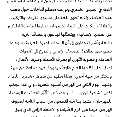
نحوياً وتصريفاً واشتقاقاً معجمياً، في حين أبرزت أهمية استعمال
اللغة في السياق الشعري.وتوزعت معظم المداخلات حول تعقّب
هذه العلاقة، وتتبع تطور اللغة على مستوى المفردة، والتركيب،
والدلالة، وركزت على اللغة الشعرية باعتبارها لغة حمّالة للكثير
من القضايا الإنسانية، ويتمثّلها المبدعون بالقصائد الثرية
باللغة.وأشار المتحدثون إلى أن السمات المميزة للعربية، سواء ما
تعلّق منها بظاهرة التصريف الإعرابي والنزوع إلى الأصوات
الصامتة وخصوبة الأوزان أو بصرف الأسماء وصرف الأفعال،
تضفي على نظامها العام طابعاً مزدوجاً، فهو محافظ من جهة
ومبتكر من جهة أخرى، وهذا مظهر من مظاهر «شعرية اللغة».
وشهد اليوم الثاني من المهرجان أمسية شعرية ..و في هذا الجانب
تقول الشاعرة نجوى
“…و فضلا عن تألّق الفعاليات الرّسميّة
للمهرجان ، نشيد بما رتّبه المنظّمون من أسباب الرّاحة لضيوف
المهرجان حرصا على كرم الضّيافة و الاحتفاء الرّاقي الذي يليق