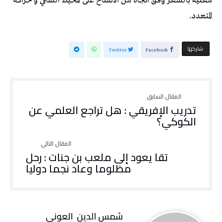
معنية بالشعر وفق اتجاه من الانفتاح على المحيط الثقافي و حراكه
المتعدد.
‫‫ شاركها‬
Twitter
Facebook
تدريب الإفريقي : هل تراجع العلمي عن
الكوكي؟
تقا يعود إلى ملعب بن جنات : رحل
مظلوما وعاد نجما دوليا
شمس‭ ‬الدين‭ ‬ العوني‭ ‬