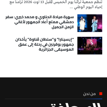
تُنظم جمعية تراثنا يوم الخميس المقبل 13 أوت 2026 تزامنا مع
إحياء اليوم الوطني …
سهرة ميادة الحناوي و محمد خيري: سفر
دمشقي ممتع أعاد الجمهور لأغاني
الزمن الجميل
“إيسينارا” و”سلطان ڤناوة” يأخذان
جمهور بوقرنين في رحلة إلى عمق
الموسيقى الجزائرية
تونس الطقس
من نحن